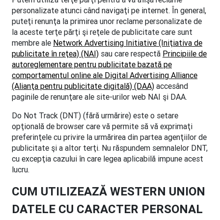
personalizate atunci când navigaţi pe internet. În general,
puteţi renunţa la primirea unor reclame personalizate de
la aceste terţe părţi şi reţele de publicitate care sunt
membre ale
Network Advertising Initiative (Iniţiativa de
publicitate în reţea) (NAI)
sau care respectă
Principiile de
autoreglementare pentru publicitate bazată pe
comportamentul online ale Digital Advertising Alliance
(Alianţa pentru publicitate digitală) (DAA)
accesând
paginile de renunţare ale site-urilor web NAI şi DAA.
Do Not Track (DNT) (fără urmărire) este o setare
opţională de browser care vă permite să vă exprimaţi
preferinţele cu privire la urmărirea din partea agenţiilor de
publicitate şi a altor terţi. Nu răspundem semnalelor DNT,
cu excepţia cazului în care legea aplicabilă impune acest
lucru.
CUM UTILIZEAZĂ WESTERN UNION
DATELE CU CARACTER PERSONAL