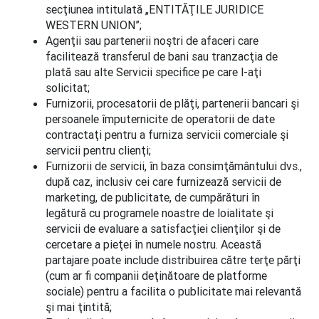
secţiunea intitulată „ENTITĂŢILE JURIDICE
WESTERN UNION”;
Agenţii sau partenerii noştri de afaceri care
facilitează transferul de bani sau tranzacţia de
plată sau alte Servicii specifice pe care l-aţi
solicitat;
Furnizorii, procesatorii de plăţi, partenerii bancari şi
persoanele împuternicite de operatorii de date
contractaţi pentru a furniza servicii comerciale şi
servicii pentru clienţi;
Furnizorii de servicii, în baza consimţământului dvs.,
după caz, inclusiv cei care furnizează servicii de
marketing, de publicitate, de cumpărături în
legătură cu programele noastre de loialitate şi
servicii de evaluare a satisfacţiei clienţilor şi de
cercetare a pieţei în numele nostru. Această
partajare poate include distribuirea către terţe părţi
(cum ar fi companii deţinătoare de platforme
sociale) pentru a facilita o publicitate mai relevantă
şi mai ţintită;