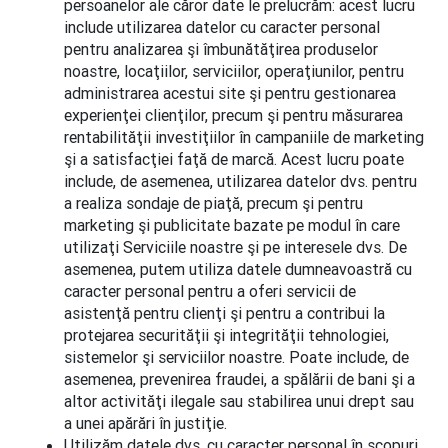
persoanelor ale căror date le prelucrăm: acest lucru
include utilizarea datelor cu caracter personal
pentru analizarea şi îmbunătăţirea produselor
noastre, locaţiilor, serviciilor, operaţiunilor, pentru
administrarea acestui site şi pentru gestionarea
experienţei clienţilor, precum şi pentru măsurarea
rentabilităţii investiţiilor în campaniile de marketing
şi a satisfacţiei faţă de marcă. Acest lucru poate
include, de asemenea, utilizarea datelor dvs. pentru
a realiza sondaje de piaţă, precum şi pentru
marketing şi publicitate bazate pe modul în care
utilizaţi Serviciile noastre şi pe interesele dvs. De
asemenea, putem utiliza datele dumneavoastră cu
caracter personal pentru a oferi servicii de
asistenţă pentru clienţi şi pentru a contribui la
protejarea securităţii şi integrităţii tehnologiei,
sistemelor şi serviciilor noastre. Poate include, de
asemenea, prevenirea fraudei, a spălării de bani şi a
altor activităţi ilegale sau stabilirea unui drept sau
a unei apărări în justiţie.
Utilizăm datele dvs. cu caracter personal în scopuri