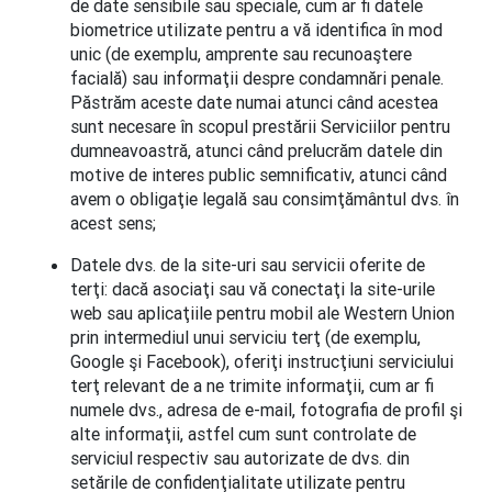
de date sensibile sau speciale, cum ar fi datele
biometrice utilizate pentru a vă identifica în mod
unic (de exemplu, amprente sau recunoaştere
facială) sau informaţii despre condamnări penale.
Păstrăm aceste date numai atunci când acestea
sunt necesare în scopul prestării Serviciilor pentru
dumneavoastră, atunci când prelucrăm datele din
motive de interes public semnificativ, atunci când
avem o obligaţie legală sau consimţământul dvs. în
acest sens;
Datele dvs. de la site-uri sau servicii oferite de
terţi: dacă asociaţi sau vă conectaţi la site-urile
web sau aplicaţiile pentru mobil ale Western Union
prin intermediul unui serviciu terţ (de exemplu,
Google şi Facebook), oferiţi instrucţiuni serviciului
terţ relevant de a ne trimite informaţii, cum ar fi
numele dvs., adresa de e-mail, fotografia de profil şi
alte informaţii, astfel cum sunt controlate de
serviciul respectiv sau autorizate de dvs. din
setările de confidenţialitate utilizate pentru