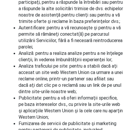
participaţi, pentru a răspunde la întrebări sau pentru
a răspunde la alte solicitări trimise de dvs. echipelor
noastre de asistenţă pentru clienţi sau pentru a vă
trimite oferte şi reclame în baza preferinţelor dvs.;
Autentificare: pentru a vă recunoaşte şi pentru a vă
permite să rămâneţi conectat(ă) pe parcursul
utilizării Serviciilor, fără a fi necesară reintroducerea
parolei;
Analiză: pentru a realiza analize pentru a ne înţelege
clienţii, în vederea îmbunătăţirii experienţei lor;
Analiza traficului pe site: pentru a stabili dacă aţi
accesat un site web Western Union ca urmare a unei
reclame online, printr-un partener sau afiliat sau
dacă aţi dat clic pe o reclamă sau un link de pe unul
dintre site-urile noastre web;
Publicitate: pentru a vă oferi informaţii specifice,
pe baza intereselor dvs., cu privire la site-urile web
şi aplicaţiile Western Union şi la cele care nu aparţin
Western Union;
Furnizarea de servicii de publicitate şi marketing
pentru partenerii de publicitate, incluzând