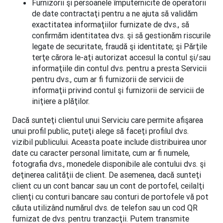
Furnizorii şi persoanele împuternicite de operatorii
de date contractaţi pentru a ne ajuta să validăm
exactitatea informaţiilor furnizate de dvs., să
confirmăm identitatea dvs. şi să gestionăm riscurile
legate de securitate, fraudă şi identitate; şi Părţile
terţe cărora le-aţi autorizat accesul la contul şi/sau
informaţiile din contul dvs. pentru a presta Servicii
pentru dvs., cum ar fi furnizorii de servicii de
informaţii privind contul şi furnizorii de servicii de
iniţiere a plăţilor.
Dacă sunteţi clientul unui Serviciu care permite afişarea
unui profil public, puteţi alege să faceţi profilul dvs.
vizibil publicului. Aceasta poate include distribuirea unor
date cu caracter personal limitate, cum ar fi numele,
fotografia dvs., monedele disponibile ale contului dvs. şi
deţinerea calităţii de client. De asemenea, dacă sunteţi
client cu un cont bancar sau un cont de portofel, ceilalţi
clienţi cu conturi bancare sau conturi de portofele vă pot
căuta utilizând numărul dvs. de telefon sau un cod QR
furnizat de dvs. pentru tranzacţii. Putem transmite