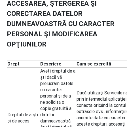
ACCESAREA, ŞTERGEREA ŞI
CORECTAREA DATELOR
DUMNEAVOASTRĂ CU CARACTER
PERSONAL ŞI MODIFICAREA
OPŢIUNILOR
Drept
Descriere
Cum se exercită
Aveţi dreptul de a
şti dacă vă
prelucrăm datele
cu caracter
Dacă utilizaţi Serviciile 
personal şi de a
prin intermediul aplicaţie
ne solicita o
conecta oricând la contul
copie gratuită a
extrasele dvs., informaţiil
Dreptul de a şti
datelor
anumite date cu caracter 
şi de acces
dumneavoastră.
aceste drepturi, accesaţi