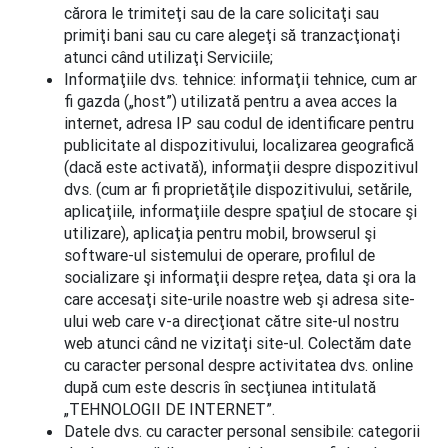
cărora le trimiteţi sau de la care solicitaţi sau
primiţi bani sau cu care alegeţi să tranzacţionaţi
atunci când utilizaţi Serviciile;
Informaţiile dvs. tehnice: informaţii tehnice, cum ar
fi gazda („host”) utilizată pentru a avea acces la
internet, adresa IP sau codul de identificare pentru
publicitate al dispozitivului, localizarea geografică
(dacă este activată), informaţii despre dispozitivul
dvs. (cum ar fi proprietăţile dispozitivului, setările,
aplicaţiile, informaţiile despre spaţiul de stocare şi
utilizare), aplicaţia pentru mobil, browserul şi
software-ul sistemului de operare, profilul de
socializare şi informaţii despre reţea, data şi ora la
care accesaţi site-urile noastre web şi adresa site-
ului web care v-a direcţionat către site-ul nostru
web atunci când ne vizitaţi site-ul. Colectăm date
cu caracter personal despre activitatea dvs. online
după cum este descris în secţiunea intitulată
„TEHNOLOGII DE INTERNET”.
Datele dvs. cu caracter personal sensibile: categorii