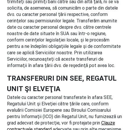
trimiteţi sau primiţi bani către sau din altă ţară, ni se va
solicita, de asemenea, să comunicăm o parte din datele
dvs. cu caracter personal ţării respective, conform
cerinţelor sau permisiunilor legale. Transferăm anumite
date cu caracter personal despre dvs. către centrele
noastre de date situate în SUA sau într-o regiune,
conform cerinţelor legislaţiei locale, şi le procesăm
pentru a ne îndeplini obligaţiile legale şi de conformitate
care se aplică Serviciilor noastre. Prin utilizarea
Serviciilor, recunoaşteţi că aceste transferuri de
informaţii în afara ţării dvs. de reşedinţă pot avea loc.
TRANSFERURI DIN SEE, REGATUL
UNIT ŞI ELVEŢIA
Datele cu caracter personal transferate în afara SEE,
Regatului Unit şi Elveţiei către ţările care, conform
evaluării Comisiei Europene sau Biroului Comisarului
pentru Informaţii (ICO) din Regatul Unit, nu furnizează un
grad adecvat de protecţie, vor fi protejate prin
Clauze
contractuale standard
adecvate sau prin alte mecanisme