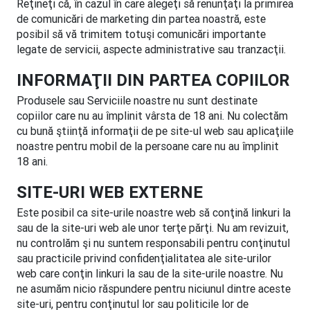
Reţineţi că, în cazul în care alegeţi să renunţaţi la primirea
de comunicări de marketing din partea noastră, este
posibil să vă trimitem totuşi comunicări importante
legate de servicii, aspecte administrative sau tranzacţii.
INFORMAŢII DIN PARTEA COPIILOR
Produsele sau Serviciile noastre nu sunt destinate
copiilor care nu au împlinit vârsta de 18 ani. Nu colectăm
cu bună ştiinţă informaţii de pe site-ul web sau aplicaţiile
noastre pentru mobil de la persoane care nu au împlinit
18 ani.
SITE-URI WEB EXTERNE
Este posibil ca site-urile noastre web să conţină linkuri la
sau de la site-uri web ale unor terţe părţi. Nu am revizuit,
nu controlăm şi nu suntem responsabili pentru conţinutul
sau practicile privind confidenţialitatea ale site-urilor
web care conţin linkuri la sau de la site-urile noastre. Nu
ne asumăm nicio răspundere pentru niciunul dintre aceste
site-uri, pentru conţinutul lor sau politicile lor de