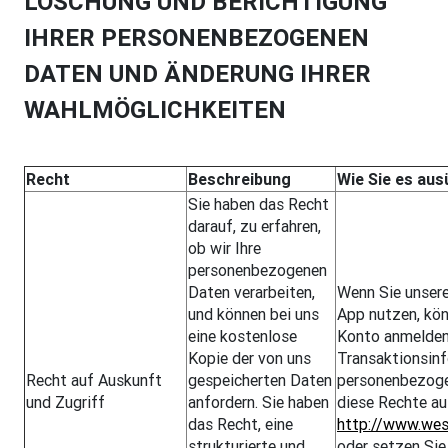
LÖSCHUNG UND BERICHTIGUNG
IHRER PERSONENBEZOGENEN
DATEN UND ÄNDERUNG IHRER
WAHLMÖGLICHKEITEN
Recht
Beschreibung
Wie Sie es au
Sie haben das Recht
darauf, zu erfahren,
ob wir Ihre
personenbezogenen
Daten verarbeiten,
Wenn Sie unsere
und können bei uns
App nutzen, kön
eine kostenlose
Konto anmelden
Kopie der von uns
Transaktionsin
Recht auf Auskunft
gespeicherten Daten
personenbezoge
und Zugriff
anfordern. Sie haben
diese Rechte a
das Recht, eine
http://www.wes
strukturierte und
oder setzen Sie