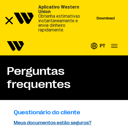
Aplicativo Western
Union
Obtenha estimativas
Download
instantaneamente e
envie dinheiro
rapidamente.
PT
Perguntas
frequentes
Questionário do cliente
Meus documentos estão seguros?