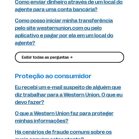
Como enviar dinheiro através de um local do
agente para uma conta bancária?
Como posso iniciar minha transferência
pelo site westernunion.com ou pelo
aplicativo e pagar por ela em um local do
agente?
Exibir todas as perguntas →
Proteção ao consumidor
Eu recebi um e-mail suspeito de alguém que
diz trabalhar para a Western Union. O que eu
devo fazer?
O que a Western Union faz para proteger
minhas informações?
Há cenários de fraude comuns sobre os