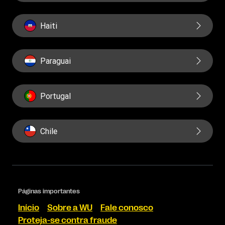
Haiti
Paraguai
Portugal
Chile
Páginas importantes
Início
Sobre a WU
Fale conosco
Proteja-se contra fraude