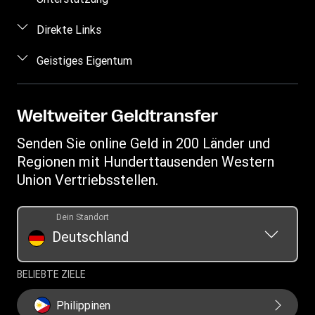
Preis berechnen
Häufig gestellte Fragen
Direkte Links
Geldtransfer nachverfolgen
Kontakt
Einloggen/Registrieren
Geistiges Eigentum
Standorte finden
Betrugsrisiken erkennen
Vertriebspartner werden
App herunterladen
Geistiges Eigentum
Anfragen im Zusammenhang mit Persönlichkeitsrechten
Auflistung der Transaktionshistorie
Währungsrechner
Datenschutzerklärung
Weltweiter Geldtransfer
Handy-Guthaben aufladen
IBAN
Allgemeine Geschäftsbedingungen
Senden Sie online Geld in 200 Länder und
Swift/BIC
Regionen mit Hunderttausenden Western
Union Vertriebsstellen.
Dein Standort
Deutschland
BELIEBTE ZIELE
Philippinen