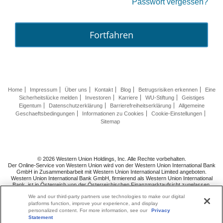
Passwort vergessen?
Fortfahren
Home
Impressum
Über uns
Kontakt
Blog
Betrugsrisiken erkennen
Eine
Sicherheitslücke melden
Investoren
Karriere
WU-Stiftung
Geistiges
Eigentum
Datenschutzerklärung
Barrierefreiheitserklärung
Allgemeine
Geschaeftsbedingungen
Informationen zu Cookies
Cookie-Einstellungen
Sitemap
© 2026 Western Union Holdings, Inc. Alle Rechte vorbehalten.
Der Online-Service von Western Union wird von der Western Union International Bank
GmbH in Zusammenbarbeit mit Western Union International Limited angeboten.
Western Union International Bank GmbH, firmierend als Western Union International
Bank, ist in Österreich von der Österreichischen Finanzmarktaufsicht zugelassen.
Folgen Sie uns
auf
We and our third-party partners use technologies to make our digital
platforms function, improve your experience, and display
personalized content. For more information, see our
Privacy
Statement