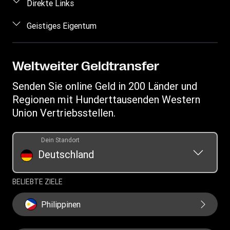
Häufig gestellte Fragen
Direkte Links
Geldtransfer nachverfolgen
Kontakt
Einloggen/Registrieren
Geistiges Eigentum
Standorte finden
Betrugsrisiken erkennen
Vertriebspartner werden
App herunterladen
Geistiges Eigentum
Anfragen im Zusammenhang mit Persönlichkeitsrechten
Auflistung der Transaktionshistorie
Währungsrechner
Datenschutzerklärung
Weltweiter Geldtransfer
Handy-Guthaben aufladen
IBAN
Allgemeine Geschäftsbedingungen
Senden Sie online Geld in 200 Länder und
Swift/BIC
Regionen mit Hunderttausenden Western
Union Vertriebsstellen.
Dein Standort
Deutschland
BELIEBTE ZIELE
Philippinen