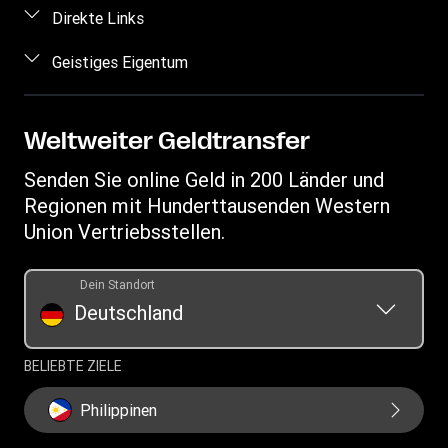
Preis berechnen
Häufig gestellte Fragen
Direkte Links
Geldtransfer nachverfolgen
Kontakt
Einloggen/Registrieren
Geistiges Eigentum
Standorte finden
Betrugsrisiken erkennen
Vertriebspartner werden
App herunterladen
Geistiges Eigentum
Anfragen im Zusammenhang mit Persönlichkeitsrechten
Auflistung der Transaktionshistorie
Währungsrechner
Datenschutzerklärung
Weltweiter Geldtransfer
Handy-Guthaben aufladen
IBAN
Allgemeine Geschäftsbedingungen
Senden Sie online Geld in 200 Länder und
Swift/BIC
Regionen mit Hunderttausenden Western
Union Vertriebsstellen.
Dein Standort
Deutschland
BELIEBTE ZIELE
Philippinen