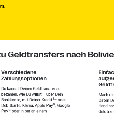
rs.
u Geldtransfers nach Bolivi
Verschiedene
Einfa
Zahlungsoptionen
aufge
Geldt
Du kannst Deinen Geldtransfer so
bezahlen, wie Du willst – über Dein
Mach dir
3
Bankkonto, mit Deiner Kredit
– oder
Daten De
®
Debitkarte, Klarna, Apple Pay
, Google
Hand has
Pay™ oder in bar an einem
Geldtran