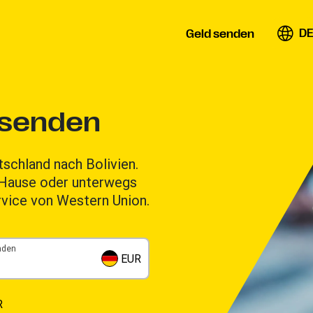
DE
Geld senden
 senden
tschland nach Bolivien.
u Hause oder unterwegs
rvice von Western Union.
nden
EUR
R