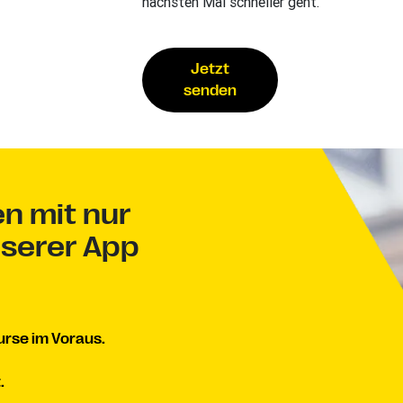
nächsten Mal schneller geht.
Jetzt
senden
en mit nur
nserer App
rse im Voraus.
.