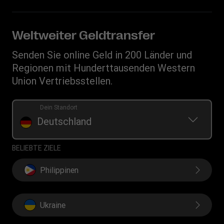
Betrugsrisiken erkennen
Vertriebspartner werden
App herunterladen
Geistiges Eigentum
Anfragen im Zusammenhang mit Persönlichkeitsrechten
Auflistung der Transaktionshistorie
Währungsrechner
Datenschutzerklärung
Weltweiter Geldtransfer
Handy-Guthaben aufladen
IBAN
Allgemeine Geschäftsbedingungen
Senden Sie online Geld in 200 Länder und
Swift/BIC
Regionen mit Hunderttausenden Western
Union Vertriebsstellen.
Dein Standort
Deutschland
BELIEBTE ZIELE
Philippinen
Ukraine