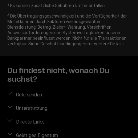
2
Es können zusätzliche Gebühren Dritter anfallen.
3
Die Übertragungsgeschwindigkeit und die Verfügbarkeit der
Mittel können durch Faktoren wie ausgewählter
Dienstleistung, Betrag, Zielort, Währung, Vorschriften,
Ausweisanforderungen und Systemverfügbarkeit unserer
Bankpartner beeinflusst werden. Nicht für alle Transaktionen
verfügbar. Siehe Geschäftsbedingungen für weitere Details.
Du findest nicht, wonach Du
suchst?
Geld senden
Geld online senden
Unterstützung
Preis berechnen
Häufig gestellte Fragen
Direkte Links
Geldtransfer nachverfolgen
Kontakt
Einloggen/Registrieren
Geistiges Eigentum
Standorte finden