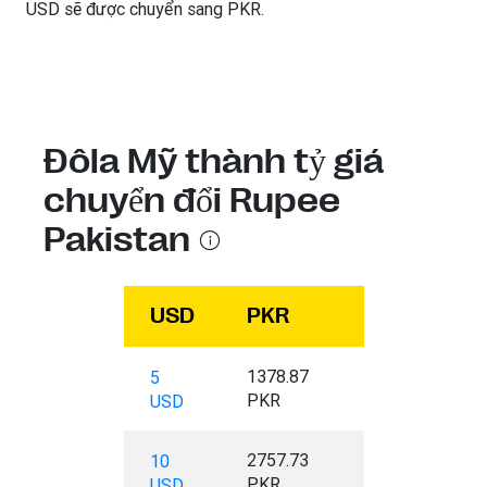
USD sẽ được chuyển sang PKR.
Đôla Mỹ thành tỷ giá
chuyển đổi Rupee
Pakistan
USD
PKR
1378.87
5
PKR
USD
2757.73
10
PKR
USD