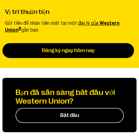
Vị trí thuận tiện
Gửi tiền để nhận tiền mặt tại một
đại lý của
Western
®
Union
gần bạn.
Đăng ký ngay hôm nay
Bạn đã sẵn sàng bắt đầu với
Western Union?
Bắt đầu