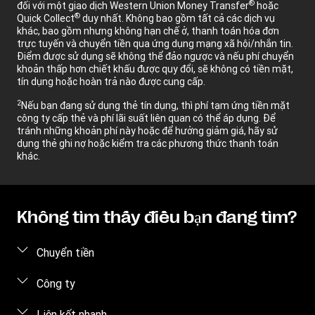
®
đối với một giao dịch Western Union Money Transfer
hoặc
®
Quick Collect
duy nhất. Không bao gồm tất cả các dịch vụ
khác, bao gồm nhưng không hạn chế ở, thanh toán hóa đơn
trực tuyến và chuyển tiền qua ứng dụng mạng xã hội/nhắn tin.
Điểm được sử dụng sẽ không thể đảo ngược và nếu phí chuyển
khoản thấp hơn chiết khấu được quy đổi, sẽ không có tiền mặt,
tín dụng hoặc hoàn trả nào được cung cấp.
2
Nếu bạn đang sử dụng thẻ tín dụng, thì phí tạm ứng tiền mặt
công ty cấp thẻ và phí lãi suất liên quan có thể áp dụng. Để
tránh những khoản phí này hoặc để hưởng giảm giá, hãy sử
dụng thẻ ghi nợ hoặc kiểm tra các phương thức thanh toán
khác.
Không tìm thấy điều bạn đang tìm?
Chuyển tiền
Gửi tiền
Công ty
Gửi tiền trực tuyến
Giới thiệu về chúng tôi
Liên kết nhanh