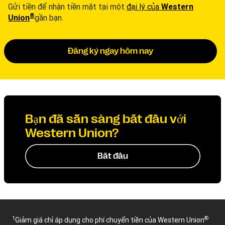
Gửi tiền để nhận tiền mặt tại một
đại lý của
Western
®
Union
gần bạn.
Đăng ký ngay hôm nay
Bạn đã sẵn sàng bắt đầu với
Western Union?
Bắt đầu
1
®
Giảm giá chỉ áp dụng cho phí chuyển tiền của Western Union