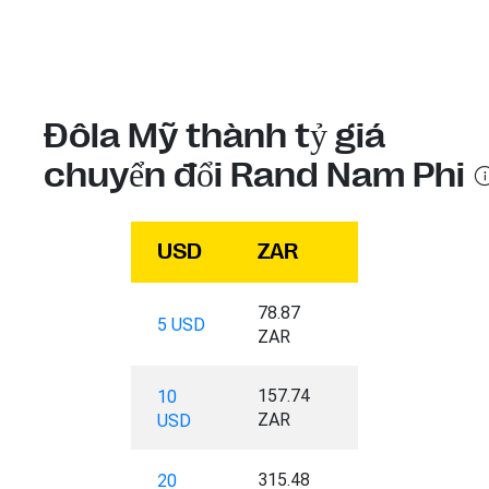
Đôla Mỹ thành tỷ giá
chuyển đổi Rand Nam Phi
USD
ZAR
78.87
5 USD
ZAR
157.74
10
ZAR
USD
315.48
20