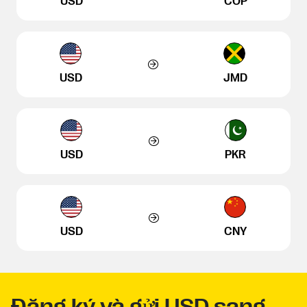
USD
COP
USD
JMD
USD
PKR
USD
CNY
Đăng ký và gửi USD sang