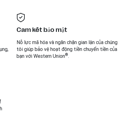
Cam kết bảo mật
Nỗ lực mã hóa và ngăn chặn gian lận của chúng
ụng,
tôi giúp bảo vệ hoạt động tiền chuyển tiền của
®
bạn với Western Union
.
i
f
h