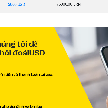
75000.00 ERN
5000 USD
úng tôi để
á hối đoáiUSD
n tiền và thanh toán tại cửa
.
n cho gia đình và bạn bè