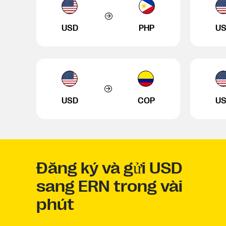
USD
PHP
U
USD
COP
U
Đăng ký và gửi USD
sang ERN trong vài
phút