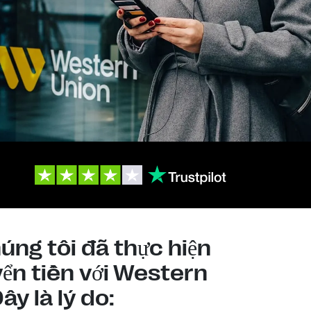
ng tôi đã thực hiện
yển tiền với Western
y là lý do: