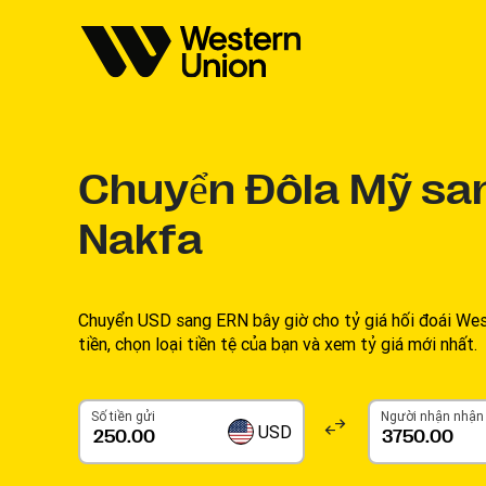
Chuyển
Đôla Mỹ san
Nakfa
Chuyển USD sang ERN bây giờ cho tỷ giá hối đoái Wes
tiền, chọn loại tiền tệ của bạn và xem tỷ giá mới nhất.
Số tiền gửi
Người nhận nhận
USD