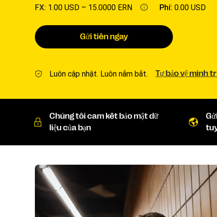
FX:
1.00 USD –
15.0000 ERN
Phí:
0.00 USD
Gửi tiền ngay
Luôn cập nhật. Luôn nắm bắt.
Tự bảo vệ mình t
Chúng tôi cam kết bảo mật dữ
Gử
liệu của bạn
tu