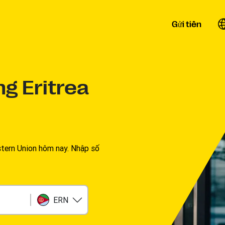
Gửi tiền
g Eritrea
tern Union hôm nay. Nhập số
ERN