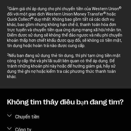
1
®
Giảm giá chỉ áp dụng cho phí chuyển tiền của Western Union
®
đối với một giao dịch Western Union Money Transfer
hoặc
®
Quick Collect
duy nhất. Không bao gồm tất cả các dịch vụ
khác, bao gồm nhưng không hạn chế ở, thanh toán hóa đơn
trực tuyến và chuyển tiền qua ứng dụng mạng xã hội/nhắn tin.
Điểm được sử dụng sẽ không thể đảo ngược và nếu phí chuyển
khoản thấp hơn chiết khấu được quy đổi, sẽ không có tiền mặt,
tín dụng hoặc hoàn trả nào được cung cấp.
2
Nếu bạn đang sử dụng thẻ tín dụng, thì phí tạm ứng tiền mặt
công ty cấp thẻ và phí lãi suất liên quan có thể áp dụng. Để
tránh những khoản phí này hoặc để hưởng giảm giá, hãy sử
dụng thẻ ghi nợ hoặc kiểm tra các phương thức thanh toán
khác.
Không tìm thấy điều bạn đang tìm?
Chuyển tiền
Gửi tiền
Công ty