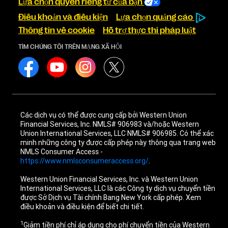
Lựa chọn quyền riêng tư của bạn
Điều khoản và điều kiện
Lựa chọn quảng cáo
Thông tin về cookie
Hỗ trợ thực thi pháp luật
TÌM CHÚNG TÔI TRÊN MẠNG XÃ HỘI
Các dịch vụ có thể được cung cấp bởi Western Union
Financial Services, Inc. NMLS# 906983 và/hoặc Western
Union International Services, LLC NMLS# 906985. Có thể xác
minh những công ty được cấp phép này thông qua trang web
NMLS Consumer Access -
https://www.nmlsconsumeraccess.org/
.
Western Union Financial Services, Inc. và Western Union
International Services, LLC là các Công ty dịch vụ chuyển tiền
được Sở Dịch vụ Tài chính Bang New York cấp phép. Xem
điều khoản và điều kiện để biết chi tiết.
1
Giảm tiền phí chỉ áp dụng cho phí chuyển tiền của Western