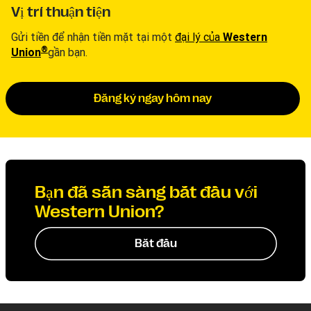
Vị trí thuận tiện
Gửi tiền để nhận tiền mặt tại một
đại lý của
Western
®
Union
gần bạn.
Đăng ký ngay hôm nay
Bạn đã sẵn sàng bắt đầu với
Western Union?
Bắt đầu