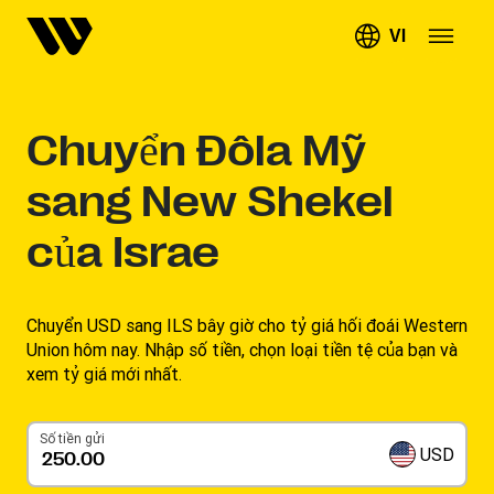
VI
Chuyển
Đôla Mỹ
sang New Shekel
của Israe
Chuyển USD sang ILS bây giờ cho tỷ giá hối đoái Western
Union hôm nay. Nhập số tiền, chọn loại tiền tệ của bạn và
xem tỷ giá mới nhất.
Số tiền gửi
USD