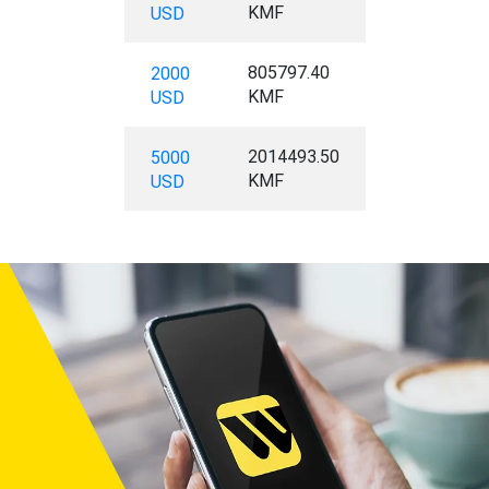
KMF
USD
805797.40
2000
KMF
USD
2014493.50
5000
KMF
USD