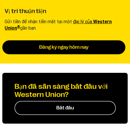
Vị trí thuận tiện
Gửi tiền để nhận tiền mặt tại một
đại lý của
Western
®
Union
gần bạn.
Đăng ký ngay hôm nay
Bạn đã sẵn sàng bắt đầu với
Western Union?
Bắt đầu