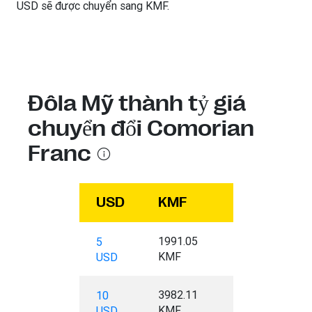
USD sẽ được chuyển sang KMF.
Đôla Mỹ thành tỷ giá
chuyển đổi Comorian
Franc
USD
KMF
1991.05
5
KMF
USD
3982.11
10
KMF
USD