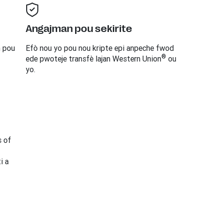
Angajman pou sekirite
n pou
Efò nou yo pou nou kripte epi anpeche fwod
®
ede pwoteje transfè lajan Western Union
ou
yo.
s of
i a