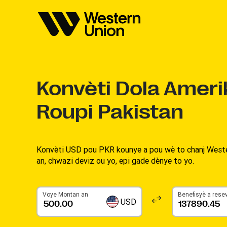
Konvèti
Dola Ameri
Roupi Pakistan
Konvèti USD pou PKR kounye a pou wè to chanj Wester
an, chwazi deviz ou yo, epi gade dènye to yo.
Voye Montan an
Benefisyè a rese
USD