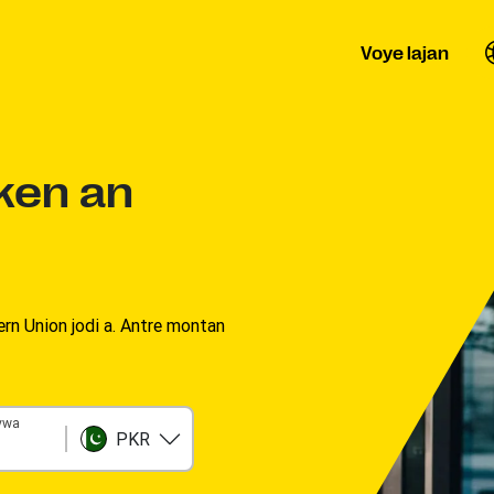
Voye lajan
ken an
n Union jodi a. Antre montan
vwa
PKR