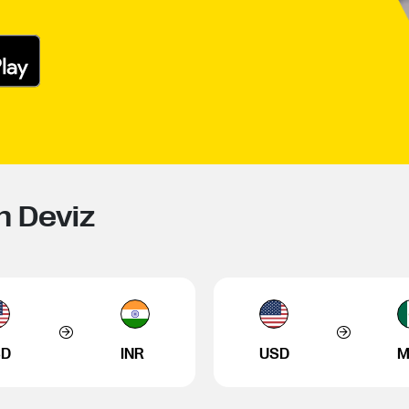
n Deviz
SD
INR
USD
M