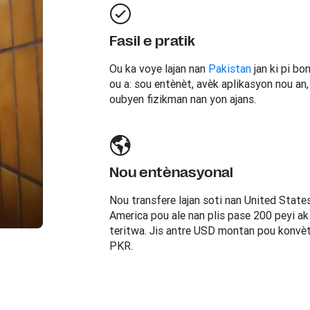
Fasil e pratik
Ou ka voye lajan nan
Pakistan
jan ki pi bo
ou a: sou entènèt, avèk aplikasyon nou an,
oubyen fizikman nan yon ajans.
Nou entènasyonal
Nou transfere lajan soti nan United State
America pou ale nan plis pase 200 peyi ak
teritwa. Jis antre USD montan pou konvèt
PKR.