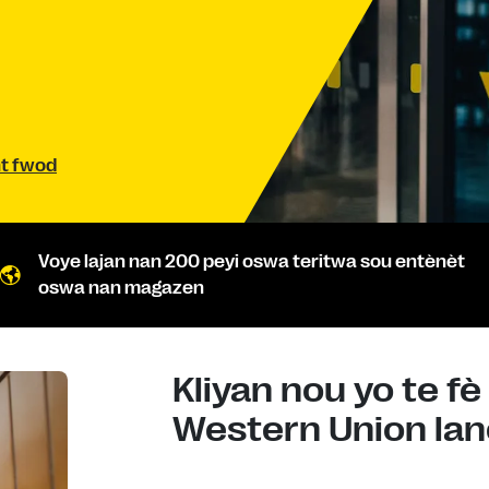
nt fwod
Voye lajan nan 200 peyi oswa teritwa sou entènèt
oswa nan magazen
Kliyan nou yo te fè
Western Union lan