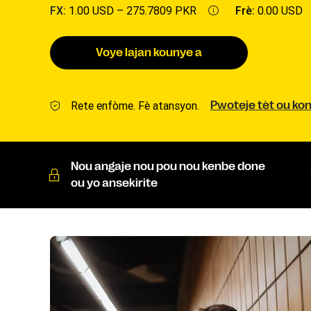
FX:
1.00 USD –
275.7809 PKR
Frè:
0.00 USD
Voye lajan kounye a
Rete enfòme. Fè atansyon.
Pwoteje tèt ou ko
Nou angaje nou pou nou kenbe done
ou yo ansekirite