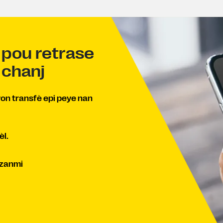
n pou retrase
 chanj
on transfè epi peye nan
èl.
 zanmi