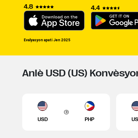
4.8
4.4
Evalyasyon apati Jen 2025
Anlè USD (US) Konvèsyo
USD
PHP
U