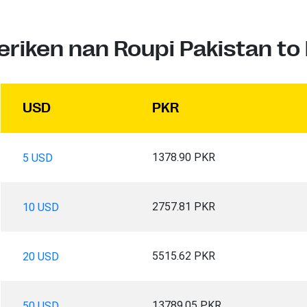
eriken nan Roupi Pakistan to
USD
PKR
1378.90 PKR
5 USD
2757.81 PKR
10 USD
5515.62 PKR
20 USD
13789.05 PKR
50 USD