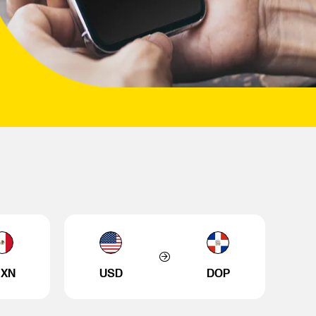
XN
USD
DOP