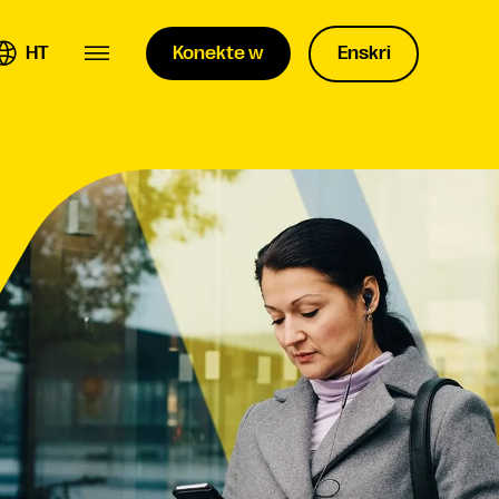
HT
Konekte w
Enskri