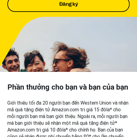
Đăng ký
Phần thưởng cho bạn và bạn của bạn
Giới thiệu tối đa 20 người bạn đến Western Union và nhận
mã quà tặng điện tử Amazon.com trị giá 15 đôla* cho
mỗi người bạn mà bạn giới thiệu. Ngoài ra, mỗi người bạn
mà bạn giới thiệu sẽ nhận một mã quà tặng điện tử*
Amazon.com trị giá 10 đôla* cho chính họ. Bạn của bạn
cũng sẽ nhận được phí chuyển bằng $0* cho lần chuyển