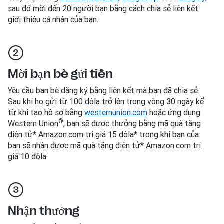
sau đó mời đến 20 người bạn bằng cách chia sẻ liên kết
giới thiệu cá nhân của bạn.
Mời bạn bè gửi tiền
Yêu cầu bạn bè đăng ký bằng liên kết mà bạn đã chia sẻ.
Sau khi họ gửi từ 100 đôla trở lên trong vòng 30 ngày kể
từ khi tạo hồ sơ bằng
westernunion.com
hoặc ứng dụng
®
Western Union
, bạn sẽ được thưởng bằng mã quà tặng
điện tử* Amazon.com trị giá 15 đôla* trong khi bạn của
bạn sẽ nhận được mã quà tặng điện tử* Amazon.com trị
giá 10 đôla.
Nhận thưởng