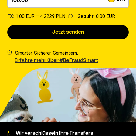
FX:
1.00 EUR –
4.2229 PLN
Gebühr:
0.00 EUR
Jetzt senden
Smarter. Sicherer. Gemeinsam.
Erfahre mehr über #BeFraudSmart
Wir verschlüsseln Ihre Transfers