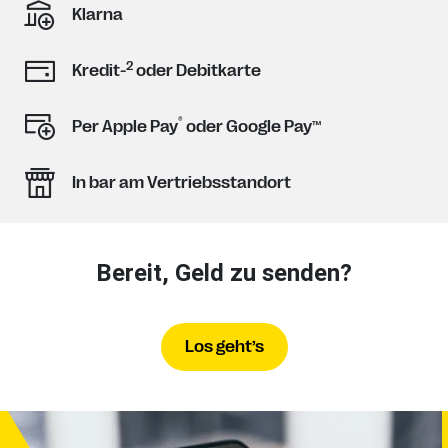
Klarna
2
Kredit-
oder Debitkarte
®
Per Apple Pay
oder Google Pay™
In bar am Vertriebsstandort
Bereit, Geld zu senden?
Los geht’s