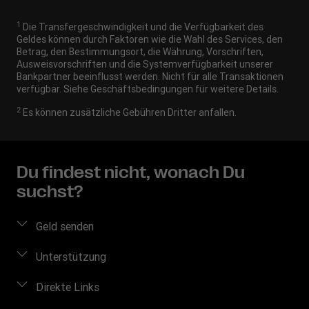
1
Die Transfergeschwindigkeit und die Verfügbarkeit des
Geldes können durch Faktoren wie die Wahl des Services, den
Betrag, den Bestimmungsort, die Währung, Vorschriften,
Ausweisvorschriften und die Systemverfügbarkeit unserer
Bankpartner beeinflusst werden. Nicht für alle Transaktionen
verfügbar. Siehe Geschäftsbedingungen für weitere Details.
2
Es können zusätzliche Gebühren Dritter anfallen.
Du findest nicht, wonach Du
suchst?
Geld senden
Geld online senden
Unterstützung
Preis berechnen
Häufig gestellte Fragen
Direkte Links
Geldtransfer nachverfolgen
Kontakt