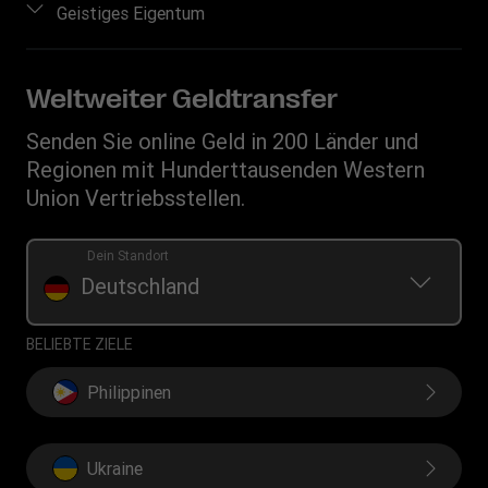
Einloggen/Registrieren
Geistiges Eigentum
Standorte finden
Betrugsrisiken erkennen
Vertriebspartner werden
App herunterladen
Geistiges Eigentum
Anfragen im Zusammenhang mit Persönlichkeitsrechten
Auflistung der Transaktionshistorie
Währungsrechner
Datenschutzerklärung
Weltweiter Geldtransfer
Handy-Guthaben aufladen
IBAN
Allgemeine Geschäftsbedingungen
Senden Sie online Geld in 200 Länder und
Swift/BIC
Regionen mit Hunderttausenden Western
Union Vertriebsstellen.
Dein Standort
Deutschland
BELIEBTE ZIELE
Philippinen
Ukraine