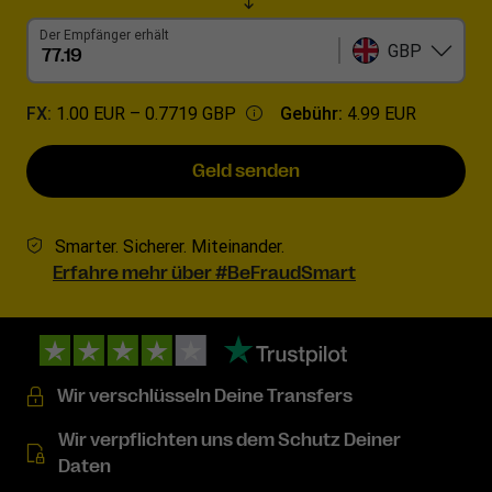
Der Empfänger erhält
GBP
FX:
1.00 EUR –
0.7719 GBP
Gebühr:
4.99 EUR
Geld senden
Smarter. Sicherer. Miteinander.
Erfahre mehr über #BeFraudSmart
Wir verschlüsseln Deine Transfers
Wir verpflichten uns dem Schutz Deiner
Daten