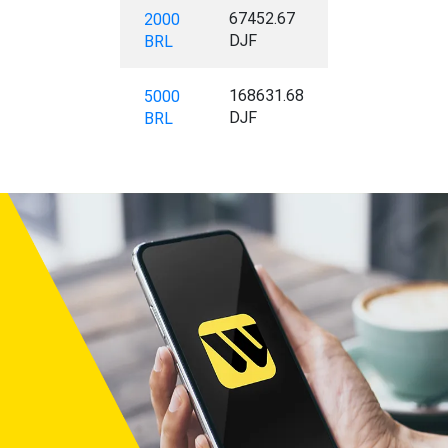
67452.67
2000
DJF
BRL
168631.68
5000
DJF
BRL