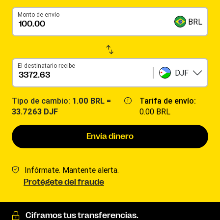
Monto de envío
BRL
El destinatario recibe
DJF
Tipo de cambio:
1.00 BRL =
Tarifa de envío:
33.7263 DJF
0.00 BRL
Envía dinero
Infórmate. Mantente alerta.
Protégete del fraude
Ciframos tus transferencias.