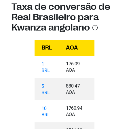
Taxa de conversão de
Real Brasileiro para
Kwanza angolano
BRL
AOA
176.09
1
AOA
BRL
880.47
5
AOA
BRL
1760.94
10
AOA
BRL