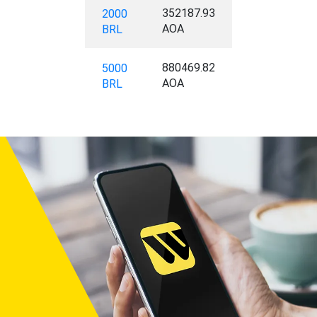
352187.93
2000
AOA
BRL
880469.82
5000
AOA
BRL