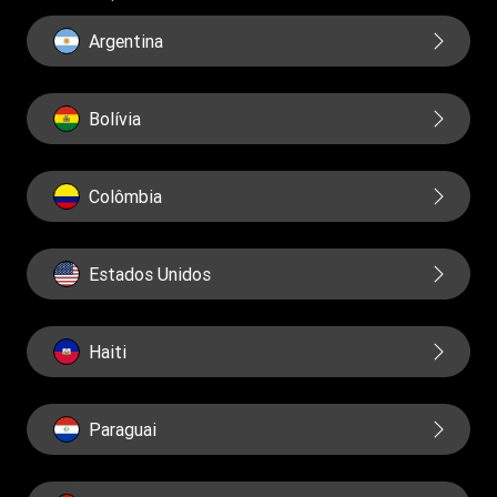
Relatorios
Argentina
Bolívia
Colômbia
Estados Unidos
Haiti
Paraguai