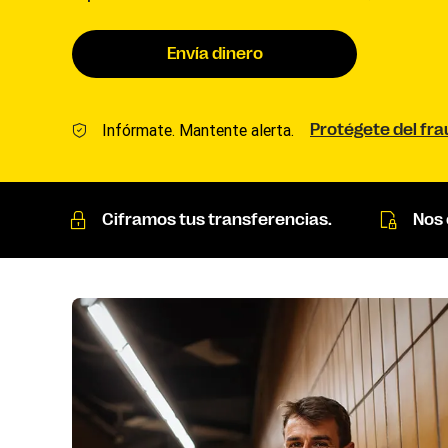
Envía dinero
Infórmate. Mantente alerta.
Protégete del fr
Ciframos tus transferencias.
Nos