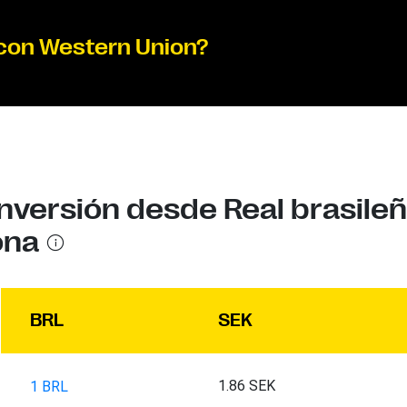
 con Western Union?
nversión desde Real brasile
ona
BRL
SEK
1.86 SEK
1 BRL