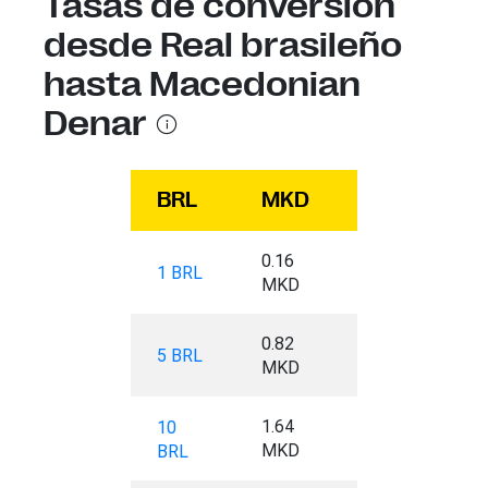
Tasas de conversión
desde Real brasileño
hasta Macedonian
Denar
BRL
MKD
0.16
1 BRL
MKD
0.82
5 BRL
MKD
1.64
10
MKD
BRL