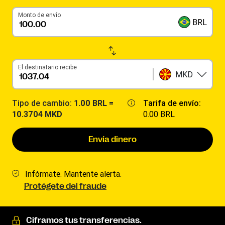
Monto de envío
BRL
El destinatario recibe
MKD
Tipo de cambio:
1.00 BRL =
Tarifa de envío:
10.3704 MKD
0.00 BRL
Envía dinero
Infórmate. Mantente alerta.
Protégete del fraude
Ciframos tus transferencias.