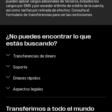
pueden aplicar cargos adicionales de terceros, incluidos los
cargos por SMS y por exceder el límite de crédito de la cuenta,
así como tarifas por retirada de efectivo. Consulta el
formulario de transferencias para ver las restricciones.
¿No puedes encontrar lo que
estás buscando?
Transferencias de dinero
Enviar dinero
Soporte
Retirar dinero
Concienciación sobre el fraude
Enlaces rápidos
Rastrear transferencias
Contáctanos
Iniciar sesión
Aspectos legales
Dónde Encontrarnos
Regístrate
Aplicación móvil
Propiedad intelectual
Blog
Convertidor de moneda
Términos de servicio
Transferimos a todo el mundo