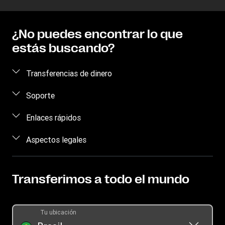
¿No puedes encontrar lo que
estás buscando?
Transferencias de dinero
Enviar dinero
Soporte
Retirar dinero
Concienciación sobre el fraude
Enlaces rápidos
Rastrear transferencias
Contáctanos
Iniciar sesión
Aspectos legales
Dónde Encontrarnos
Regístrate
Aplicación móvil
Propiedad intelectual
Blog
Convertidor de moneda
Términos de servicio
Transferimos a todo el mundo
Oficina de prensa
Conviértete en agente
Declaración de privacidad en línea
Promoción
Términos y condiciones
Tu ubicación
Pedido de historial de transferencia
Información sobre cookies