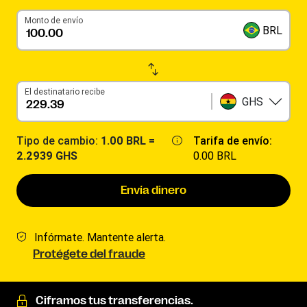
Monto de envío
BRL
El destinatario recibe
GHS
Tipo de cambio:
1.00 BRL =
Tarifa de envío:
2.2939 GHS
0.00 BRL
Envía dinero
Infórmate. Mantente alerta.
Protégete del fraude
Ciframos tus transferencias.