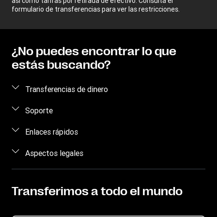
así como tarifas por retirada de efectivo. Consulta el
formulario de transferencias para ver las restricciones.
¿No puedes encontrar lo que
estás buscando?
Transferencias de dinero
Enviar dinero
Soporte
Retirar dinero
Concienciación sobre el fraude
Enlaces rápidos
Rastrear transferencias
Contáctanos
Iniciar sesión
Aspectos legales
Dónde Encontrarnos
Regístrate
Aplicación móvil
Propiedad intelectual
Blog
Convertidor de moneda
Términos de servicio
Transferimos a todo el mundo
Oficina de prensa
Conviértete en agente
Declaración de privacidad en línea
Promoción