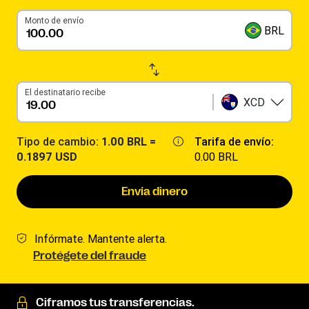
Monto de envío
BRL
El destinatario recibe
XCD
Tipo de cambio:
1.00 BRL =
Tarifa de envío:
0.1897 USD
0.00 BRL
Envía dinero
Infórmate. Mantente alerta.
Protégete del fraude
Ciframos tus transferencias.