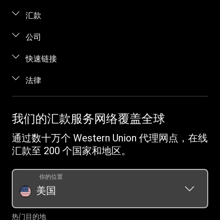
汇款
汇款。
公司
在线汇款
关于我们
快速链接
当面汇款
帮助
登录 / 注册
法律
电话汇款
博客
加盟代理
向服刑人员汇款
条款与条件
联系我们
识别欺诈
跟踪汇款
知识产权
我们的汇款服务网络覆盖全球
职业发展机会
客户服务
收款
在线隐私声明
投资者关系
通过数十万个 Western Union 代理网点，在线
Western Union Rewards
查找网点
发起投诉
汇款至 200 个国家和地区。
推荐朋友
下载应用程序
Vigo Money by Western Union 条款和条件
Western Union 预付款
货币转换器
你的位置
奖励条款和条件
汇款历史记录请求
美国
汇票
Swift/BIC
热门目的地