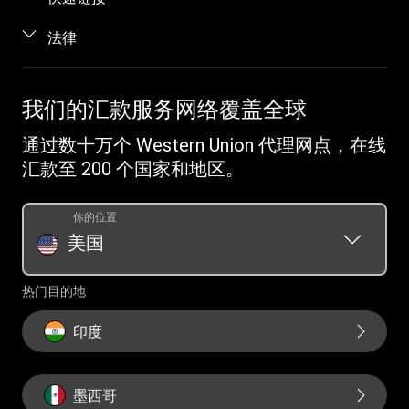
当面汇款
帮助
登录 / 注册
法律
电话汇款
博客
加盟代理
向服刑人员汇款
条款与条件
联系我们
识别欺诈
跟踪汇款
知识产权
我们的汇款服务网络覆盖全球
职业发展机会
客户服务
收款
在线隐私声明
投资者关系
通过数十万个 Western Union 代理网点，在线
Western Union Rewards
查找网点
发起投诉
汇款至 200 个国家和地区。
推荐朋友
下载应用程序
Vigo Money by Western Union 条款和条件
Western Union 预付款
货币转换器
你的位置
奖励条款和条件
汇款历史记录请求
美国
汇票
Swift/BIC
热门目的地
印度
墨西哥