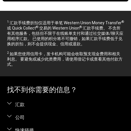
1
®
汇款手续费折扣仅适用于单笔 Western Union Money Transfer
®
®
或 Quick Collect
交易的 Western Union
汇款手续费。 不含所
有其他服务，包括但不限于在线账单支付和通过社交媒体/聊天应
用程序汇款。 已使用的积分将不可撤销，如果汇款手续费低于兑
换的折扣，则不会提供现金、信用或退款。
2
如果您使用信用卡，发卡机构可能会收取预支现金费用和相关
利息。 要避免或减少此类费用，请使用借记卡或查看其他付款方
式。
找不到你需要的信息？
汇款
汇款。
公司
在线汇款
关于我们
快速链接