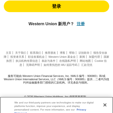
登录
Western Union 新用户？
注册
主页
关于我们
联系我们
推荐朋友
博客
帮助
识别欺诈
报告安全故
障
投资者关系
职业发展机会
Western Union 基金会
新闻
加盟代理
国家
执照
执法机构传票信息
条款与条件
在线隐私声明
网站地图
Cookie 信
息
无障碍声明
如何查找您的 WU 追踪号码
汇款无忧
服务可能由 Western Union Financial Services, Inc. NMLS 编号：906983）和/或
Western Union International Services, LLC（NMLS 编号：906985）提供，二者均为纽
约州金融服务部门授权的汇款机构。详见条款与细则。
© 2026 Western Union Holdings, Inc.保留所有权利。
关注我们
We and our third-party partners use technologies to make our digital
platforms function, improve your experience, and display
personalized content. For more information, see our
Privacy