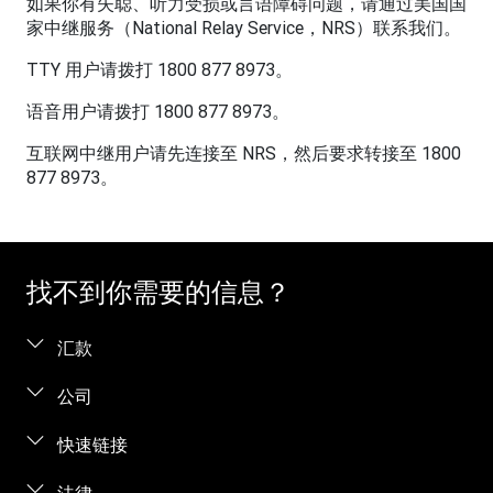
如果你有失聪、听力受损或言语障碍问题，请通过美国国
家中继服务（National Relay Service，NRS）联系我们。
TTY 用户请拨打 1800 877 8973。
语音用户请拨打 1800 877 8973。
互联网中继用户请先连接至 NRS，然后要求转接至 1800
877 8973。
找不到你需要的信息？
汇款
汇款。
公司
在线汇款
关于我们
快速链接
当面汇款
帮助
登录 / 注册