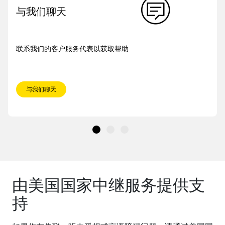
与我们聊天
联系我们的客户服务代表以获取帮助
与我们聊天
由美国国家中继服务提供支
持