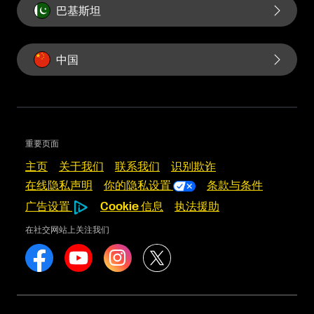
巴基斯坦
中国
重要页面
主页
关于我们
联系我们
识别欺诈
在线隐私声明
你的隐私设置
条款与条件
广告设置
Cookie 信息
执法援助
在社交网站上关注我们