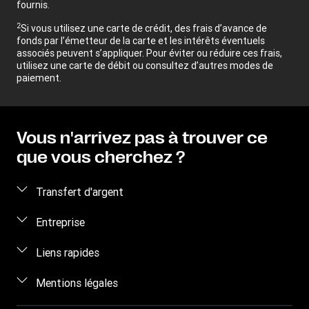
fournis.
2
Si vous utilisez une carte de crédit, des frais d’avance de
fonds par l’émetteur de la carte et les intérêts éventuels
associés peuvent s’appliquer. Pour éviter ou réduire ces frais,
utilisez une carte de débit ou consultez d’autres modes de
paiement.
Vous n'arrivez pas à trouver ce
que vous cherchez ?
Transfert d'argent
Envoyez de l'argent
Entreprise
Transfert d'argent en ligne
Qui sommes-nous ?
Liens rapides
Envoyer de l'argent en personne
Aide
Se connecter / S'inscrire
Mentions légales
Envoyer de l'argent par téléphone
Blog
Devenir agent
Envoyer de l’argent à un détenu