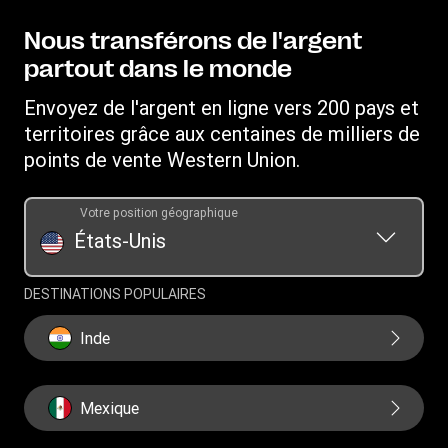
Conditions générales
Nous contacter
Sensibilisation aux risques de fraude
Suivre un transfert
Propriété intellectuelle
Nous transférons de l'argent
Recrutement
Service client
Recevoir de l'argent
partout dans le monde
Déclaration de confidentialité en ligne
Relations d'investissement
Western Union Rewards
Rechercher des agences
Déposer une plainte
Envoyez de l'argent en ligne vers 200 pays et
Parrainer un ami
Télécharger l'application
territoires grâce aux centaines de milliers de
Conditions générales du Service de transfert d'argent Vigo
Services prépayés Western Union
par Western Union
points de vente Western Union.
Convertisseur de devises
Demande d'historique des transferts
Conditions générales du programme de récompenses
Mandats
Votre position géographique
SWIFT/BIC
États-Unis
DESTINATIONS POPULAIRES
Inde
Mexique