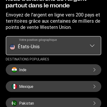
Service client
Recevoir de l'argent
partout dans le monde
Déclaration de confidentialité en ligne
Relations d'investissement
Western Union Rewards
Rechercher des agences
Déposer une plainte
Envoyez de l'argent en ligne vers 200 pays et
Parrainer un ami
Télécharger l'application
territoires grâce aux centaines de milliers de
Conditions générales du Service de transfert d'argent Vigo
Services prépayés Western Union
par Western Union
points de vente Western Union.
Convertisseur de devises
Demande d'historique des transferts
Conditions générales du programme de récompenses
Mandats
Votre position géographique
SWIFT/BIC
États-Unis
DESTINATIONS POPULAIRES
Inde
Mexique
Pakistan