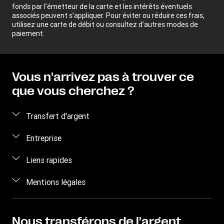
fonds par l’émetteur de la carte et les intérêts éventuels
associés peuvent s’appliquer. Pour éviter ou réduire ces frais,
utilisez une carte de débit ou consultez d’autres modes de
paiement.
Vous n'arrivez pas à trouver ce
que vous cherchez ?
Transfert d'argent
Envoyez de l'argent
Entreprise
Transfert d'argent en ligne
Qui sommes-nous ?
Liens rapides
Envoyer de l'argent en personne
Aide
Se connecter / S'inscrire
Mentions légales
Envoyer de l'argent par téléphone
Blog
Devenir agent
Envoyer de l’argent à un détenu
Conditions générales
Nous contacter
Sensibilisation aux risques de fraude
Suivre un transfert
Propriété intellectuelle
Nous transférons de l'argent
Recrutement