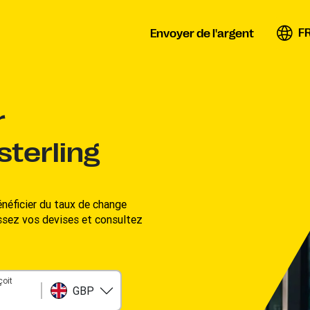
F
Envoyer de l'argent
r
sterling
éficier du taux de change
issez vos devises et consultez
çoit
GBP