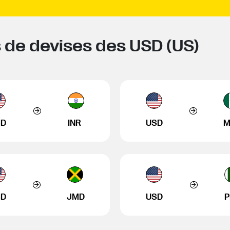
 de devises des USD (US)
SD
INR
USD
M
SD
JMD
USD
P