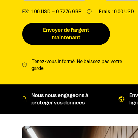
FX:
1.00 USD –
0.7276 GBP
Frais :
0.00 USD
Envoyer de l’argent
maintenant
Tenez-vous informé. Ne baissez pas votre
garde.
Nous nous engageons à
Env
protéger vos données
lig