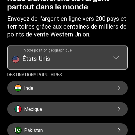
Service client
Recevoir de l'argent
partout dans le monde
Déclaration de confidentialité en ligne
Relations d'investissement
Western Union Rewards
Rechercher des agences
Déposer une plainte
Envoyez de l'argent en ligne vers 200 pays et
Parrainer un ami
Télécharger l'application
territoires grâce aux centaines de milliers de
Conditions générales du Service de transfert d'argent Vigo
Services prépayés Western Union
par Western Union
points de vente Western Union.
Convertisseur de devises
Demande d'historique des transferts
Conditions générales du programme de récompenses
Mandats
Votre position géographique
SWIFT/BIC
États-Unis
DESTINATIONS POPULAIRES
Inde
Mexique
Pakistan