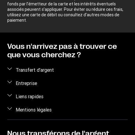
fonds par l’émetteur de la carte et les intérêts éventuels
associés peuvent s’appliquer. Pour éviter ou réduire ces frais,
utilisez une carte de débit ou consultez d’autres modes de
paiement.
Vous n'arrivez pas à trouver ce
que vous cherchez ?
Transfert d'argent
Envoyez de l'argent
Entreprise
Transfert d'argent en ligne
Qui sommes-nous ?
Liens rapides
Envoyer de l'argent en personne
Aide
Se connecter / S'inscrire
Mentions légales
Envoyer de l'argent par téléphone
Blog
Devenir agent
Envoyer de l’argent à un détenu
Conditions générales
Nous contacter
Sensibilisation aux risques de fraude
Suivre un transfert
Propriété intellectuelle
Nous transférons de l'argent
Recrutement