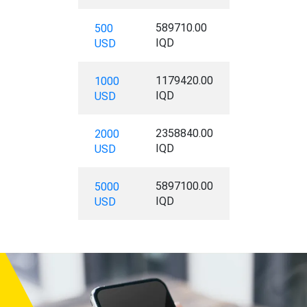
589710.00
500
IQD
USD
1179420.00
1000
IQD
USD
2358840.00
2000
IQD
USD
5897100.00
5000
IQD
USD