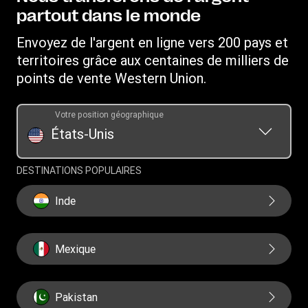
Service client
Recevoir de l'argent
partout dans le monde
Déclaration de confidentialité en ligne
Relations d'investissement
Western Union Rewards
Rechercher des agences
Déposer une plainte
Envoyez de l'argent en ligne vers 200 pays et
Parrainer un ami
Télécharger l'application
territoires grâce aux centaines de milliers de
Conditions générales du Service de transfert d'argent Vigo
Services prépayés Western Union
par Western Union
points de vente Western Union.
Convertisseur de devises
Demande d'historique des transferts
Conditions générales du programme de récompenses
Mandats
Votre position géographique
SWIFT/BIC
États-Unis
DESTINATIONS POPULAIRES
Inde
Mexique
Pakistan