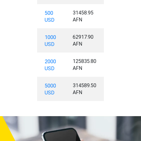
31458.95
500
AFN
USD
62917.90
1000
AFN
USD
125835.80
2000
AFN
USD
314589.50
5000
AFN
USD