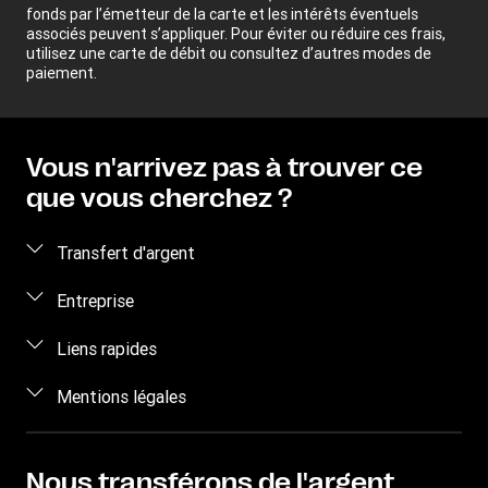
fonds par l’émetteur de la carte et les intérêts éventuels
associés peuvent s’appliquer. Pour éviter ou réduire ces frais,
utilisez une carte de débit ou consultez d’autres modes de
paiement.
Vous n'arrivez pas à trouver ce
que vous cherchez ?
Transfert d'argent
Envoyez de l'argent
Entreprise
Transfert d'argent en ligne
Qui sommes-nous ?
Liens rapides
Envoyer de l'argent en personne
Aide
Se connecter / S'inscrire
Mentions légales
Envoyer de l'argent par téléphone
Blog
Devenir agent
Envoyer de l’argent à un détenu
Conditions générales
Nous contacter
Sensibilisation aux risques de fraude
Suivre un transfert
Propriété intellectuelle
Nous transférons de l'argent
Recrutement