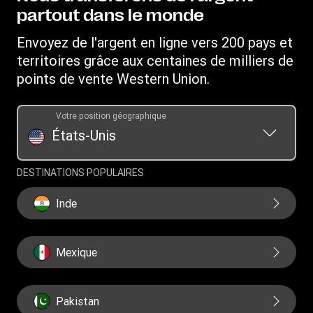
Service client
Recevoir de l'argent
partout dans le monde
Déclaration de confidentialité en ligne
Relations d'investissement
Western Union Rewards
Rechercher des agences
Déposer une plainte
Envoyez de l'argent en ligne vers 200 pays et
Parrainer un ami
Télécharger l'application
territoires grâce aux centaines de milliers de
Conditions générales du Service de transfert d'argent Vigo
Services prépayés Western Union
par Western Union
points de vente Western Union.
Convertisseur de devises
Demande d'historique des transferts
Conditions générales du programme de récompenses
Mandats
Votre position géographique
SWIFT/BIC
États-Unis
DESTINATIONS POPULAIRES
Inde
Mexique
Pakistan