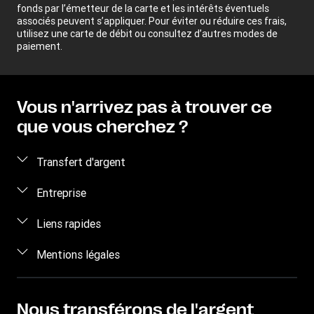
fonds par l’émetteur de la carte et les intérêts éventuels
associés peuvent s’appliquer. Pour éviter ou réduire ces frais,
utilisez une carte de débit ou consultez d’autres modes de
paiement.
Vous n'arrivez pas à trouver ce
que vous cherchez ?
Transfert d'argent
Envoyez de l'argent
Entreprise
Transfert d'argent en ligne
Qui sommes-nous ?
Liens rapides
Envoyer de l'argent en personne
Aide
Se connecter / S'inscrire
Mentions légales
Envoyer de l'argent par téléphone
Blog
Devenir agent
Envoyer de l’argent à un détenu
Conditions générales
Nous contacter
Sensibilisation aux risques de fraude
Suivre un transfert
Propriété intellectuelle
Nous transférons de l'argent
Recrutement