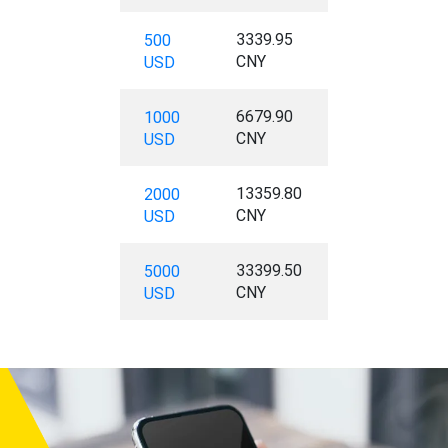
3339.95
500
CNY
USD
6679.90
1000
CNY
USD
13359.80
2000
CNY
USD
33399.50
5000
CNY
USD