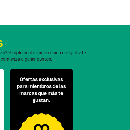
sas? Simplemente inicia sesión o regístrate
 comienza a ganar puntos.
Ofertas exclusivas
para miembros de las
marcas que más te
gustan.