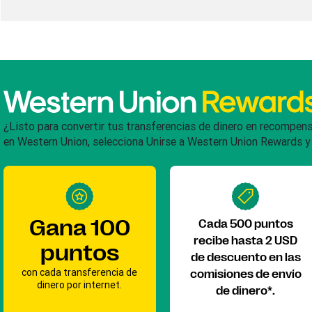
¿Listo para convertir tus transferencias de dinero en recompen
en Western Union, selecciona Unirse a Western Union Rewards y
Gana 100
Cada 500 puntos
recibe hasta 2 USD
puntos
de descuento en las
con cada transferencia de
comisiones de envío
dinero por internet.
de dinero*.