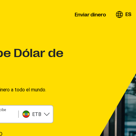
ES
Enviar dinero
ope
Dólar de
inero a todo el mundo.
cibe
ETB
D