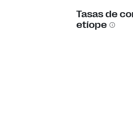
Tasas de co
etíope