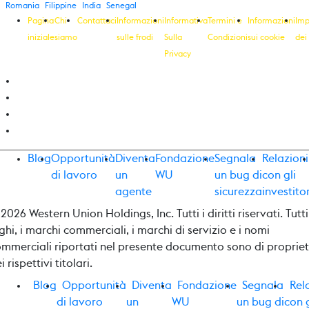
Romania
Filippine
India
Senegal
Pagina
Chi
Contattaci
Informazioni
Informativa
Termini e
Informazioni
Imp
iniziale
siamo
sulle frodi
Sulla
Condizioni
sui cookie
dei
Privacy
Blog
Opportunità
Diventa
Fondazione
Segnala
Relazioni
di lavoro
un
WU
un bug di
con gli
agente
sicurezza
investitor
2026 Western Union Holdings, Inc. Tutti i diritti riservati. Tutti
ghi, i marchi commerciali, i marchi di servizio e i nomi
mmerciali riportati nel presente documento sono di proprie
i rispettivi titolari.
Blog
Opportunità
Diventa
Fondazione
Segnala
Rel
di lavoro
un
WU
un bug di
con g