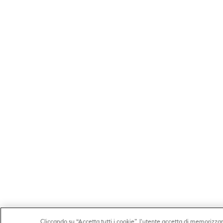
Cliccando su “Accetta tutti i cookie”, l'utente accetta di memorizzare