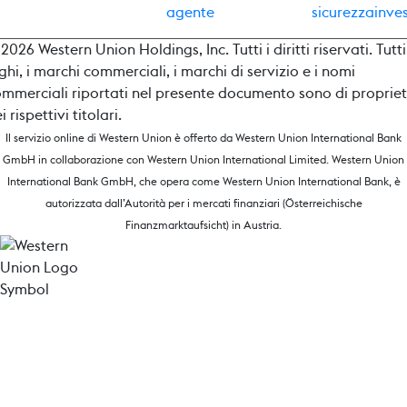
agente
sicurezza
inves
2026 Western Union Holdings, Inc. Tutti i diritti riservati. Tutti
ghi, i marchi commerciali, i marchi di servizio e i nomi
mmerciali riportati nel presente documento sono di proprie
i rispettivi titolari.
Il servizio online di Western Union è offerto da Western Union International Bank
GmbH in collaborazione con Western Union International Limited. Western Union
International Bank GmbH, che opera come Western Union International Bank, è
autorizzata dall’Autorità per i mercati finanziari (Österreichische
Finanzmarktaufsicht) in Austria.