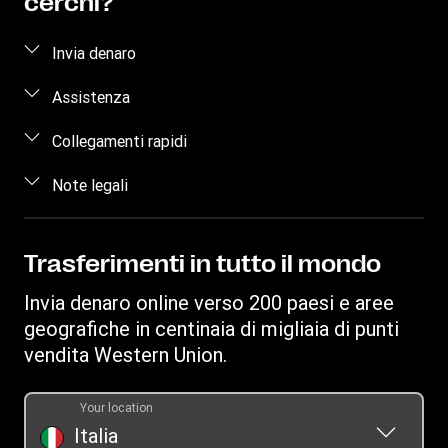
cerchi?
Invia denaro
Come inviare denaro
Assistenza
Stima del prezzo
Domande frequenti
Collegamenti rapidi
Traccia trasferimento
Contattaci
Accedi/Registrati
Note legali
Trova agenzie
Informazioni sulle frodi
Diventa un agente
Scarica app
Proprietà intellettuale
Richiesta inerente ai diritti individuali
Richiesta cronologia dei trasferimenti
Invia denaro su conto bancario
Informativa Sulla Privacy
Trasferimenti in tutto il mondo
Scopri Forexchange
Convertitore di valuta
Termini e Condizioni
Invia denaro online verso 200 paesi e aree
Ricarica Telefonica
IBAN
Resoconto reclami
geografiche in centinaia di migliaia di punti
Swift/BIC
vendita Western Union.
Documento sulla trasparenza per le transazioni online
Documento sulla trasparenza per i trasferimenti presso
Your location
agenzie
Italia