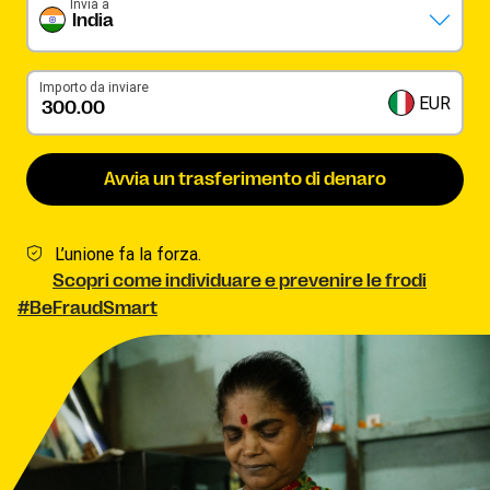
Invia a
India
Importo da inviare
EUR
Avvia un trasferimento di denaro
L’unione fa la forza.
Scopri come individuare e prevenire le frodi
#BeFraudSmart