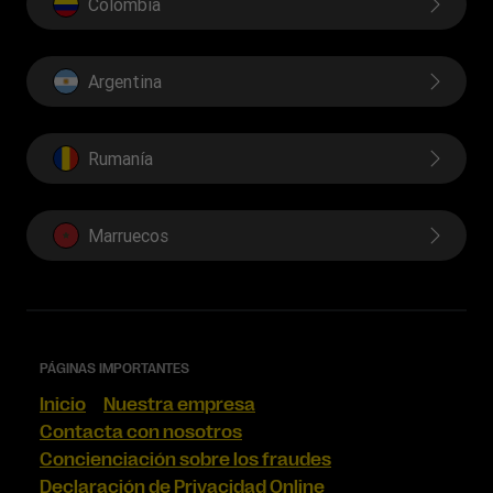
Colombia
Informe Público CbCR de la UE
Argentina
Rumanía
Marruecos
PÁGINAS IMPORTANTES
Inicio
Nuestra empresa
Contacta con nosotros
Concienciación sobre los fraudes
Declaración de Privacidad Online