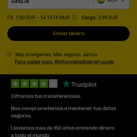
MUR
FX:
1.00 EUR –
54.1374 MUR
Cargo:
2.99 EUR
Enviar dinero
Más inteligentes. Más seguros. Juntos.
Para saber más, #InfórmateSobreFraude
Ciframos tus transferencias.
Nos comprometemos a mantener tus datos
seguros.
Llevamos más de 150 años enviando dinero
a todo el mundo