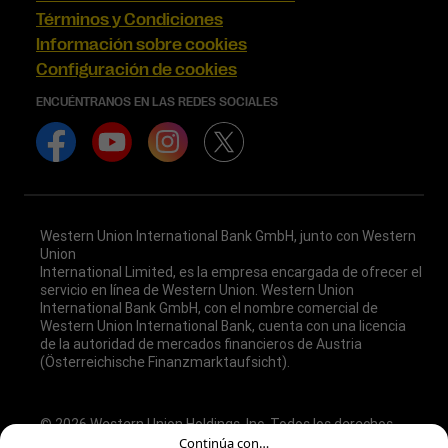
Términos y Condiciones
Información sobre cookies
Configuración de cookies
ENCUÉNTRANOS EN LAS REDES SOCIALES
Western Union International Bank GmbH, junto con Western
Union
International Limited, es la empresa encargada de ofrecer el
servicio en línea de Western Union. Western Union
International Bank GmbH, con el nombre comercial de
Western Union International Bank, cuenta con una licencia
de la autoridad de mercados financieros de Austria
(Österreichische Finanzmarktaufsicht).
© 2026 Western Union Holdings, Inc. Todos los derechos
reservados. Todos los logotipos, marcas comerciales,
Continúa con…