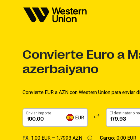
Convierte
Euro a M
azerbaiyano
Convierte EUR a AZN con Western Union para enviar din
Enviar importe
El destinatario re
EUR
FX:
1.00 EUR –
1.7993 AZN
Cargo:
0.00 EUR