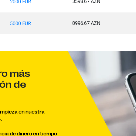
3598.67 AZN
2000 EUR
8996.67 AZN
5000 EUR
ro más
ión de
empieza en nuestra
.
ncia de dinero en tiempo