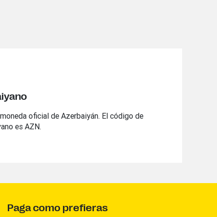
aiyano
 moneda oficial de Azerbaiyán. El código de
yano es AZN.
Paga como prefieras