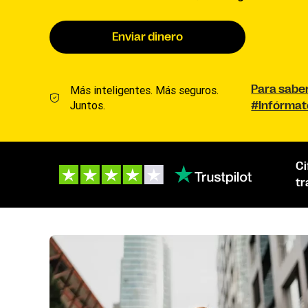
Enviar dinero
Más inteligentes. Más seguros.
Para sabe
Juntos.
#Infórma
Ci
tr