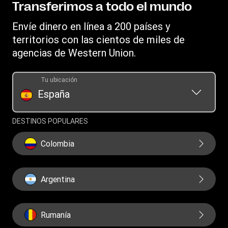
Descargar la aplicación
Declaración de Privacidad
Transferimos a todo el mundo
Recarga móvil
Conversor de moneda
Términos y Condiciones para envíos de dinero desde
Envíe dinero en línea a 200 países y
wu.com
IBAN
territorios con las cientos de miles de
Términos y condiciones para envíos de dinero desde un
Códigos SWIFT/BIC
agencias de Western Union.
punto de venta
Termes i condicions per al servei de transferències de
Tu ubicación
diners
España
Reglamento para la Defensa del Cliente de WUPSIL - Red
de Agentes (ES) y (CA)
DESTINOS POPULARES
Lista de precios
Colombia
Informe Público CbCR de la UE
Argentina
Rumanía