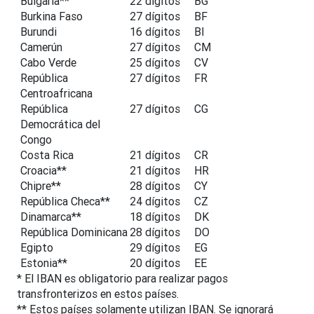
Bulgaria**
22 dígitos
BG
Burkina Faso
27 dígitos
BF
Burundi
16 dígitos
BI
Camerún
27 dígitos
CM
Cabo Verde
25 dígitos
CV
República
27 dígitos
FR
Centroafricana
República
27 dígitos
CG
Democrática del
Congo
Costa Rica
21 dígitos
CR
Croacia**
21 dígitos
HR
Chipre**
28 dígitos
CY
República Checa**
24 dígitos
CZ
Dinamarca**
18 dígitos
DK
República Dominicana
28 dígitos
DO
Egipto
29 dígitos
EG
Estonia**
20 dígitos
EE
* El IBAN es obligatorio para realizar pagos
transfronterizos en estos países.
** Estos países solamente utilizan IBAN. Se ignorará