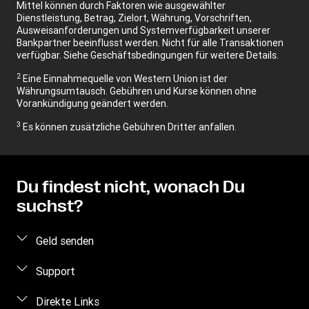
Mittel können durch Faktoren wie ausgewählter
Dienstleistung, Betrag, Zielort, Währung, Vorschriften,
Ausweisanforderungen und Systemverfügbarkeit unserer
Bankpartner beeinflusst werden. Nicht für alle Transaktionen
verfügbar. Siehe Geschäftsbedingungen für weitere Details.
2
Eine Einnahmequelle von Western Union ist der
Währungsumtausch. Gebühren und Kurse können ohne
Vorankündigung geändert werden.
3
Es können zusätzliche Gebühren Dritter anfallen.
Du findest nicht, wonach Du
suchst?
Geld senden
Geld online senden
Support
Geld persönlich senden
Häufig gestellte Fragen
Direkte Links