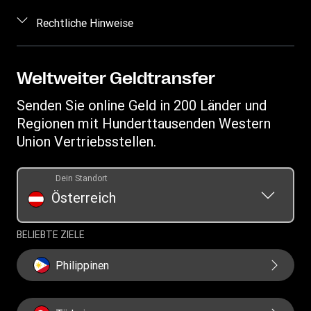
Preis berechnen
Kontakt
Einloggen/Registrieren
Rechtliche Hinweise
Betrugsrisiken erkennen
Vertriebspartner werden
Geistiges Eigentum
Anfragen im Zusammenhang mit Persönlichkeitsrechten
My WU
Datenschutzerklärung
Weltweiter Geldtransfer
Geldtransfer nachverfolgen
Allgemeine Geschäftsbedingungen
Senden Sie online Geld in 200 Länder und
Standorte finden
Regionen mit Hunderttausenden Western
App herunterladen
Union Vertriebsstellen.
Währungsrechner
Auflistung der Transaktionshistorie
Dein Standort
Österreich
BELIEBTE ZIELE
Philippinen