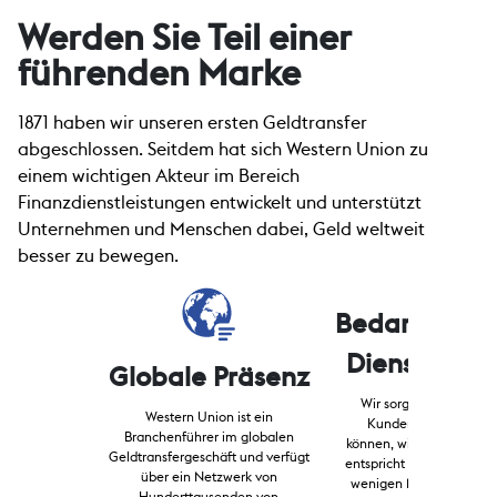
Werden Sie Teil einer
führenden Marke
1871 haben wir unseren ersten Geldtransfer
abgeschlossen. Seitdem hat sich Western Union zu
einem wichtigen Akteur im Bereich
Finanzdienstleistungen entwickelt und unterstützt
Unternehmen und Menschen dabei, Geld weltweit
besser zu bewegen.
Bedarfsorien
Dienstleist
Globale Präsenz
Wir sorgen dafür, dass
Western Union ist ein
Kunden Geld so vers
Branchenführer im globalen
können, wie es ihren Bed
Geldtransfergeschäft und verfügt
entspricht – für die Bara
über ein Netzwerk von
1
wenigen Minuten
, dire
Hunderttausenden von