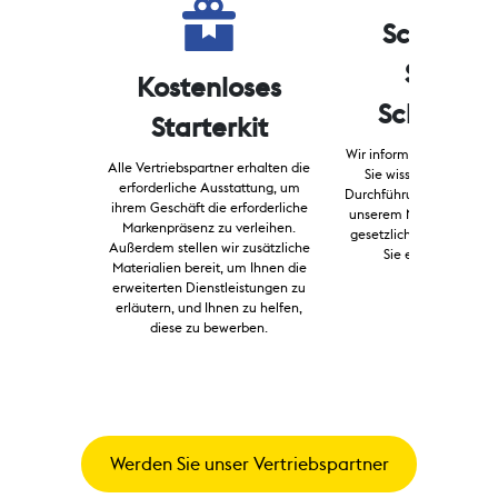
Schritt-fü
Schritt-
Kostenloses
Schulung
Starterkit
Wir informieren Sie über 
Alle Vertriebspartner erhalten die
Sie wissen müssen – v
erforderliche Ausstattung, um
Durchführung von Geldtra
ihrem Geschäft die erforderliche
unserem Netzwerk bis hi
Markenpräsenz zu verleihen.
gesetzlichen Bestimmun
Außerdem stellen wir zusätzliche
Sie einhalten müss
Materialien bereit, um Ihnen die
erweiterten Dienstleistungen zu
erläutern, und Ihnen zu helfen,
diese zu bewerben.
Werden Sie unser Vertriebspartner