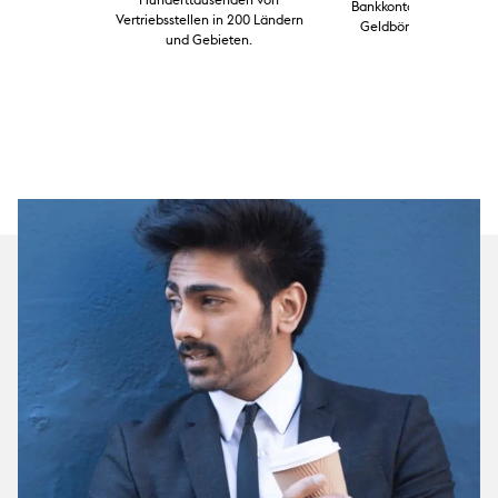
Bankkonto oder sogar a
Vertriebsstellen in 200 Ländern
2
Geldbörsen
in ausgew
und Gebieten.
Ländern.