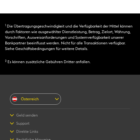
1
Die Übertragungsgeschwindigkeit und die Verfügbarkeit der Mittel können
durch Faktoren wie ausgewählter Dienstleistung, Betrag, Zielort, Währung,
Vorschriften, Ausweisanforderungen und Systemverfügbarkeit unserer
Bankpartner beeinflusst werden. Nicht für alle Transaktionen verfügbar.
Siehe Geschäftsbedingungen für weitere Details.
2
Es können zusätzliche Gebühren Dritter anfallen.
Österreich
Geld senden
Geld online senden
Support
Geld persönlich senden
Häufig gestellte Fragen
Direkte Links
Preis berechnen
Kontakt
Einloggen/Registrieren
Rechtliche Hinweise