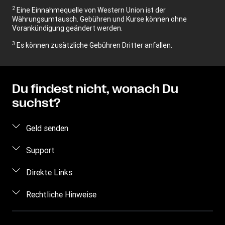
2
Eine Einnahmequelle von Western Union ist der
Währungsumtausch. Gebühren und Kurse können ohne
Vorankündigung geändert werden.
3
Es können zusätzliche Gebühren Dritter anfallen.
Du findest nicht, wonach Du
suchst?
Geld senden
Geld online senden
Support
Geld persönlich senden
Häufig gestellte Fragen
Direkte Links
Preis berechnen
Kontakt
Einloggen/Registrieren
Rechtliche Hinweise
Betrugsrisiken erkennen
Vertriebspartner werden
Geistiges Eigentum
Anfragen im Zusammenhang mit Persönlichkeitsrechten