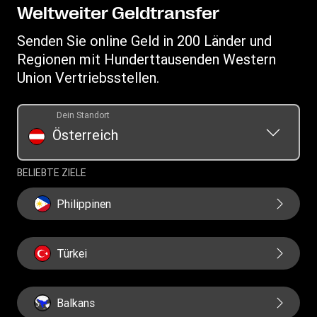
My WU
Datenschutzerklärung
Weltweiter Geldtransfer
Geldtransfer nachverfolgen
Allgemeine Geschäftsbedingungen
Senden Sie online Geld in 200 Länder und
Standorte finden
Regionen mit Hunderttausenden Western
App herunterladen
Union Vertriebsstellen.
Währungsrechner
Auflistung der Transaktionshistorie
Dein Standort
Österreich
BELIEBTE ZIELE
Philippinen
Türkei
Balkans