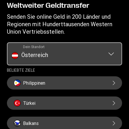
My WU
Datenschutzerklärung
Weltweiter Geldtransfer
Geldtransfer nachverfolgen
Allgemeine Geschäftsbedingungen
Senden Sie online Geld in 200 Länder und
Standorte finden
Regionen mit Hunderttausenden Western
App herunterladen
Union Vertriebsstellen.
Währungsrechner
Auflistung der Transaktionshistorie
Dein Standort
Österreich
BELIEBTE ZIELE
Philippinen
Türkei
Balkans