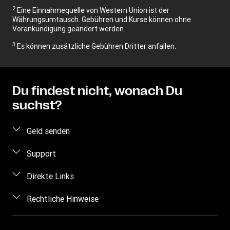
2
Eine Einnahmequelle von Western Union ist der
Währungsumtausch. Gebühren und Kurse können ohne
Vorankündigung geändert werden.
3
Es können zusätzliche Gebühren Dritter anfallen.
Du findest nicht, wonach Du
suchst?
Geld senden
Geld online senden
Support
Geld persönlich senden
Häufig gestellte Fragen
Direkte Links
Preis berechnen
Kontakt
Einloggen/Registrieren
Rechtliche Hinweise
Betrugsrisiken erkennen
Vertriebspartner werden
Geistiges Eigentum
Anfragen im Zusammenhang mit Persönlichkeitsrechten