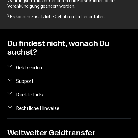
Währungsumtausch. Gebühren und Kurse können ohne
Vorankündigung geändert werden.
3
Es können zusätzliche Gebühren Dritter anfallen.
Du findest nicht, wonach Du
suchst?
Geld senden
Geld online senden
Support
Geld persönlich senden
Häufig gestellte Fragen
Direkte Links
Preis berechnen
Kontakt
Einloggen/Registrieren
Rechtliche Hinweise
Betrugsrisiken erkennen
Vertriebspartner werden
Geistiges Eigentum
Anfragen im Zusammenhang mit Persönlichkeitsrechten
My WU
Datenschutzerklärung
Weltweiter Geldtransfer
Geldtransfer nachverfolgen