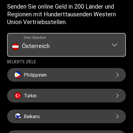
Allgemeine Geschäftsbedingungen
Senden Sie online Geld in 200 Länder und
Standorte finden
Regionen mit Hunderttausenden Western
App herunterladen
Union Vertriebsstellen.
Währungsrechner
Auflistung der Transaktionshistorie
Dein Standort
Österreich
BELIEBTE ZIELE
Philippinen
Türkei
Balkans