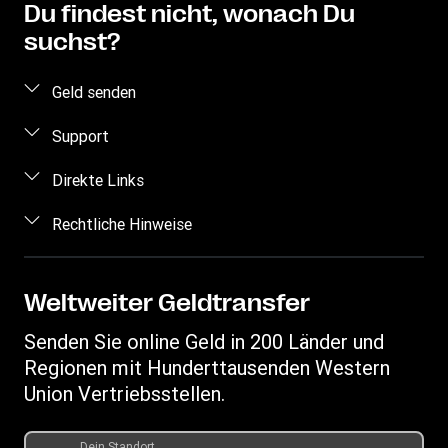
Du findest nicht, wonach Du
suchst?
Geld senden
Geld online senden
Support
Geld persönlich senden
Häufig gestellte Fragen
Direkte Links
Preis berechnen
Kontakt
Einloggen/Registrieren
Rechtliche Hinweise
Betrugsrisiken erkennen
Vertriebspartner werden
Geistiges Eigentum
Anfragen im Zusammenhang mit Persönlichkeitsrechten
My WU
Datenschutzerklärung
Weltweiter Geldtransfer
Geldtransfer nachverfolgen
Allgemeine Geschäftsbedingungen
Senden Sie online Geld in 200 Länder und
Standorte finden
Regionen mit Hunderttausenden Western
App herunterladen
Union Vertriebsstellen.
Währungsrechner
Auflistung der Transaktionshistorie
Dein Standort