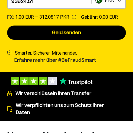
PKR
FX:
1.00 EUR –
312.0817 PKR
Gebühr:
0.00 EUR
Geld senden
Smarter. Sicherer. Miteinander.
Erfahre mehr über #BeFraudSmart
Wir verschlüsseln Ihren Transfer
Wir verpflichten uns zum Schutz Ihrer
Daten