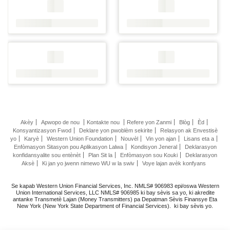
Akèy
Apwopo de nou
Kontakte nou
Refere yon Zanmi
Blòg
Èd
Konsyantizasyon Fwod
Deklare yon pwoblèm sekirite
Relasyon ak Envestisè
yo
Karyè
Western Union Foundation
Nouvèl
Vin yon ajan
Lisans eta a
Enfòmasyon Sitasyon pou Aplikasyon Lalwa
Kondisyon Jeneral
Deklarasyon
konfidansyalite sou entènèt
Plan Sit la
Enfòmasyon sou Kouki
Deklarasyon
Aksè
Ki jan yo jwenn nimewo WU w la swiv
Voye lajan avèk konfyans
Se kapab Western Union Financial Services, Inc. NMLS# 906983 epi/oswa Western
Union International Services, LLC NMLS# 906985 ki bay sèvis sa yo, ki akredite
antanke Transmetè Lajan (Money Transmitters) pa Depatman Sèvis Finansye Eta
New York (New York State Department of Financial Services). ki bay sèvis yo.