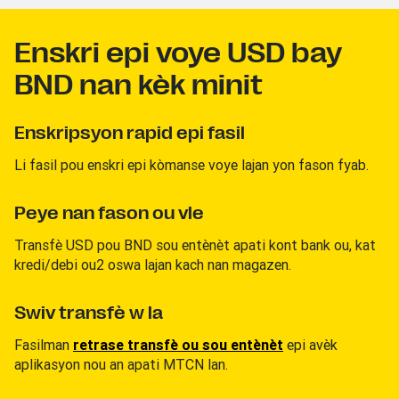
Enskri epi voye USD bay
BND nan kèk minit
Enskripsyon rapid epi fasil
Li fasil pou enskri epi kòmanse voye lajan yon fason fyab.
Peye nan fason ou vle
Transfè USD pou BND sou entènèt apati kont bank ou, kat
kredi/debi ou2 oswa lajan kach nan magazen.
Swiv transfè w la
Fasilman
retrase transfè ou sou entènèt
epi avèk
aplikasyon nou an apati MTCN lan.