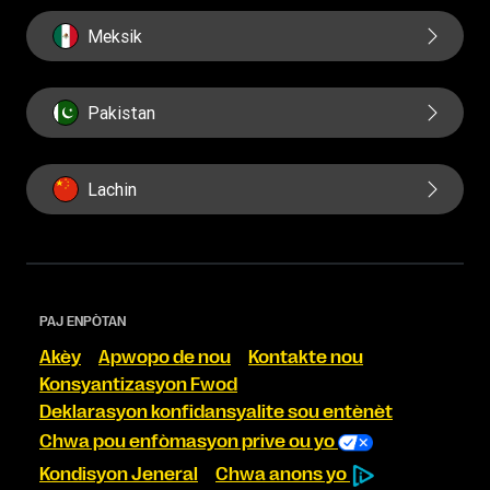
Meksik
Pakistan
Lachin
PAJ ENPÒTAN
Akèy
Apwopo de nou
Kontakte nou
Konsyantizasyon Fwod
Deklarasyon konfidansyalite sou entènèt
Chwa pou enfòmasyon prive ou yo
Kondisyon Jeneral
Chwa anons yo