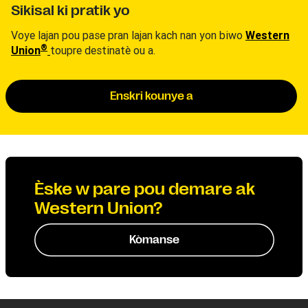
Sikisal ki pratik yo
Voye lajan pou pase pran lajan kach nan yon biwo
Western
®
Union
toupre destinatè ou a.
Enskri kounye a
Èske w pare pou demare ak
Western Union?
Kòmanse