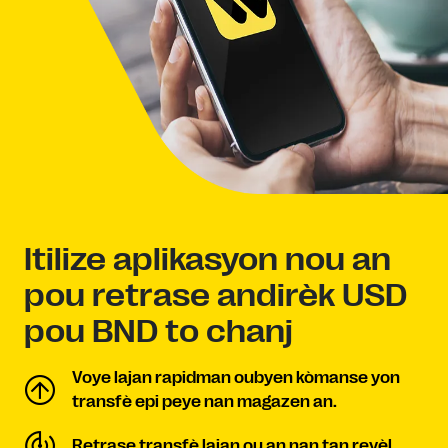
Itilize aplikasyon nou an
pou retrase andirèk USD
pou BND to chanj
Voye lajan rapidman oubyen kòmanse yon
transfè epi peye nan magazen an.
Retrase transfè lajan ou an nan tan reyèl.