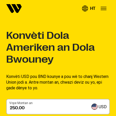
HT
Konvèti
Dola
Ameriken an Dola
Bwouney
Konvèti USD pou BND kounye a pou wè to chanj Western
Union jodi a. Antre montan an, chwazi deviz ou yo, epi
gade dènye to yo.
Voye Montan an
USD