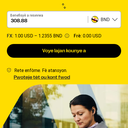
Benefisyè a resevwa
BND
FX:
1.00 USD –
1.2355 BND
Frè:
0.00 USD
Voye lajan kounye a
Rete enfòme. Fè atansyon.
Pwoteje tèt ou kont fwod