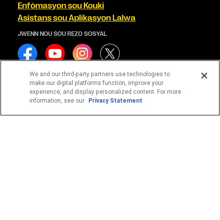
Enfòmasyon sou Kouki
Asistans sou Aplikasyon Lalwa
JWENN NOU SOU REZO SOSYAL
We and our third-party partners use technologies to
make our digital platforms function, improve your
experience, and display personalized content. For more
Sèvis yo se Western Union Financial Services, Inc. NMLS#
information, see our
Privacy Statement
906983 epi/oswa Western Union International Services, LLC
NMLS# 906985 ki gendwa bay yo. Yo ka verifye konpani ki
apwouve sa yo sou sit entènèt Aksè Kliyan NMLS la -
https://www.nmlsconsumeraccess.org/.
1
Rediksyon frè yo aplike sèlman pou frè transfè Western
Union pou yon sèl transfè lajan Western Union. Ekskli tout lòt
sèvis yo. Pa ka konbine avèk lòt òf pwomosyonèl Western
Union.
© 2026 Western Union Holdings, Inc. Tout Dwa Rezève