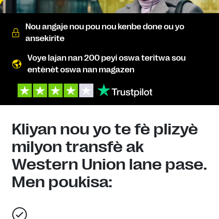
Nou angaje nou pou nou kenbe done ou yo
ansekirite
Voye lajan nan 200 peyi oswa teritwa sou
entènèt oswa nan magazen
Kliyan nou yo te fè plizyè
milyon transfè ak
Western Union lane pase.
Men poukisa: