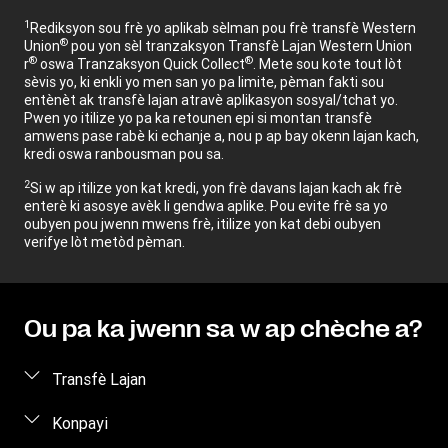
1
Rediksyon sou frè yo aplikab sèlman pou frè transfè Western
®
Union
pou yon sèl tranzaksyon Transfè Lajan Western Union
®
®
r
oswa Tranzaksyon Quick Collect
. Mete sou kote tout lòt
sèvis yo, ki enkli yo men san yo pa limite, pèman fakti sou
entènèt ak transfè lajan atravè aplikasyon sosyal/tchat yo.
Pwen yo itilize yo pa ka retounen epi si montan transfè
amwens pase rabè ki echanje a, nou p ap bay okenn lajan kach,
kredi oswa ranbousman pou sa.
2
Si w ap itilize yon kat kredi, yon frè davans lajan kach ak frè
enterè ki asosye avèk li gendwa aplike. Pou evite frè sa yo
oubyen pou jwenn mwens frè, itilize yon kat debi oubyen
verifye lòt metòd pèman.
Ou pa ka jwenn sa w ap chèche a?
Transfè Lajan
Voye lajan
Konpayi