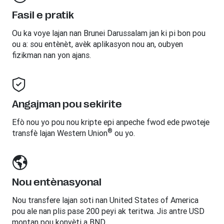
Fasil e pratik
Ou ka voye lajan nan
Brunei Darussalam
jan ki pi bon pou
ou a: sou entènèt, avèk aplikasyon nou an, oubyen
fizikman nan yon ajans.
Angajman pou sekirite
Efò nou yo pou nou kripte epi anpeche fwod ede pwoteje
®
transfè lajan Western Union
ou yo.
Nou entènasyonal
Nou transfere lajan soti nan United States of America
pou ale nan plis pase 200 peyi ak teritwa. Jis antre USD
montan pou konvèti a BND.